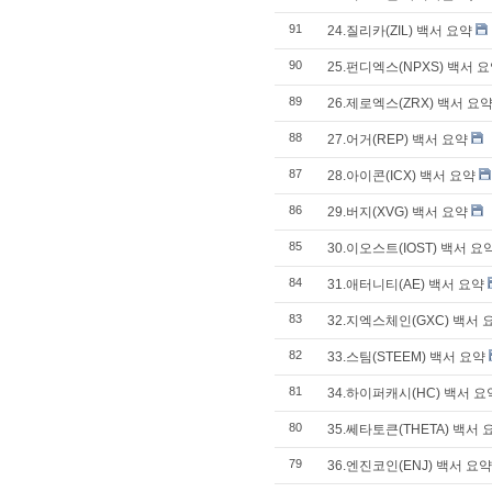
91
24.질리카(ZIL) 백서 요약
90
25.펀디엑스(NPXS) 백서 
89
26.제로엑스(ZRX) 백서 요
88
27.어거(REP) 백서 요약
87
28.아이콘(ICX) 백서 요약
86
29.버지(XVG) 백서 요약
85
30.이오스트(IOST) 백서 요
84
31.애터니티(AE) 백서 요약
83
32.지엑스체인(GXC) 백서 
82
33.스팀(STEEM) 백서 요약
81
34.하이퍼캐시(HC) 백서 요
80
35.쎄타토큰(THETA) 백서 
79
36.엔진코인(ENJ) 백서 요약