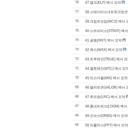
78
37.엘프(ELF) 백서 요약
77
38.스테이터스네트워크토큰(
76
39.크립토닷컴(MCO) 백서 
75
40.스트라티스(STRAT) 백
74
41.골렘(GNT) 백서 요약
73
42.왁스(WAX) 백서 요약
72
43.트루체인(TRUE) 백서 
71
44.월튼체인(WTC) 백서 요
70
45.믹스마블(MIX) 백서 요약
69
46.밸러토큰(VALOR) 백서
68
47.루프링(LRC) 백서 요약
67
48.룸네트워크(LOOM) 백서
66
49.오브스(ORBS) 백서 요약
65
50.파퓰러스(PPT) 백서 요약