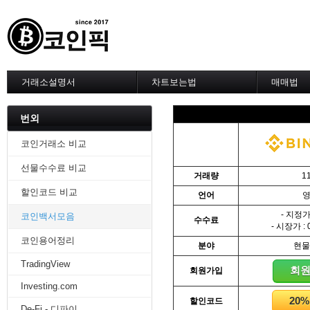
거래소설명서
차트보는법
매매법
--------차트 설정--------
------실전 
1. 바이낸스 차트설정
1. 이평선
번외
2. 비트맥스 차트설정
2. 60이
3. 바이비트 차트설정
3. 골든크
코인거래소 비교
4. 업비트 차트설정
4. 데스크
선물수수료 비교
5. 빗썸 차트설정
5. MACD
거래량
1
6. 트레이딩뷰
6. RSI 
할인코드 비교
언어
7. 크립토워치
7. 볼린저
-------차트의 기본-------
8. 피보나
- 지정가 
코인백서모음
수수료
1. 기본
9. 거래량
- 시장가 : 
2. 봉차트
10. 사께
코인용어정리
분야
현물
3. 호가창,거래창
11. 엘리
TradingView
4. 분봉
12. 쌍바
회
회원가입
5. 고점과 저점
13. 지지 
Investing.com
6. 상승과 조정
14. 일목
20
할인코드
7. 거래량
15. DMI
De-Fi - 디파이