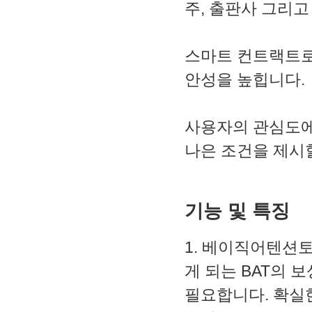
주, 출판사 그리
2. MACD - 수렴확산지수
3. BOL - 볼린저밴드
4. RSI - 상대강도지수
5. FIBO - 피보나치되돌림
스마트 컨트랙트로
6. IKH - 일목평균표
안성을 높힙니다.
7. D.MOM - 듀얼 모멘텀
8. CCI - 채널지수
9. STOCH - 스토캐스틱
10. PSAR - 파라볼릭
사용자의 관심도에
11. DMI - 방향운동지수
12. ADX - 평균방향지수
나은 조건을 제시할
13. ADR - 등락비율
14. VR - 거래량비율
기능 및 특징
1. 베이직어텐션
게 되는 BAT의
필요합니다. 확실