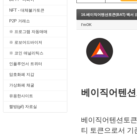
8. 지지선,저항선
NFT - 대체불가토큰
9. 골든크로스
16.베이직어텐션토큰(BAT) 백서 
10. 데드크로스
P2P 거래소
--------캔들 패턴--------
I'mOK
1. 캔들 패턴(1)
※ 프로그램 자동매매
2. 캔들 패턴(2)
3. 캔들 패턴(3)
※ 로보어드바이저
4. 캔들 패턴(4)
※ 코인 애널리틱스
5. 캔들 패턴(5)
--------차트 패턴--------
인플루언서 트위터
1. 삼각수렴 패턴
2. 쐐기형 패턴
암호화폐 지갑
3. 삼각수렴 패턴 종류
4. 쌍바닥 패턴
가상화폐 채굴
베이직어텐션토
5. 데드 캣 바운스 패턴
유용한사이트
6. 헤드 앤 숄더 패턴
7. 하모닉 패턴
짤방(gif) 자료실
8. 다우이론 패턴
9. 하이먼민스키 패턴
베이직어텐션토큰
10. 엘리어트 파동
-------기술적 지표-------
티 토큰으로서 기
1. MA - 이동평균선