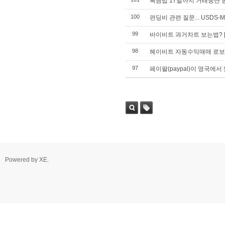
특금법 17일까지 거래중단 
100
펀딩비 관련 질문... USDS-
99
바이비트 과거차트 보는법?
98
헤이비트 자동수익매매 로보
97
페이팔(paypal)이 영국에서
Powered by
XE
.