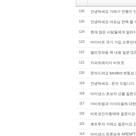
126
안녕하세요 거래가 진행이 
125
안녕하세요 대표님 컨택 할 
124
현재 많은 사람들에게 알려지
123
바이비트 국가 가입 오류인
122
엘리엇파동 책 내용 질문
[1]
121
카피트레이더 비트겟
120
문의드려요.tvextbot 변
119
안녕하세요.. 문의 드립니다.
118
바이낸스 초보자 선물 질문
117
아비트럼과 이더리움에 대한
116
비트코인자동매매 질문이요
115
퀀트투자 거래소 질문이요.
[
114
바이낸스 트론보유 APENF