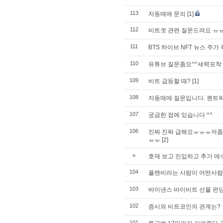
113
자동매매 문의
[1]
112
비트겟 관련 질문드려요 ㅠ
111
BTS 하이브 NFT 뉴스 주가 
110
유튜브 질문좀요^^세력포착
109
비트 급등할 때?
[1]
108
자동매매 질문입니다. 퀀트픽
107
궁금한 점에 있습니다 ^^
106
진짜 진짜 급해요ㅠㅠㅠ저좀 
ㅠㅠ
[2]
»
호재 보고 진입하고 추가 매수
104
플랜비라는 사람이 어떤사
103
바이낸스 바이비트 선물 펀딩
102
증시와 비트코인의 관계는?
101