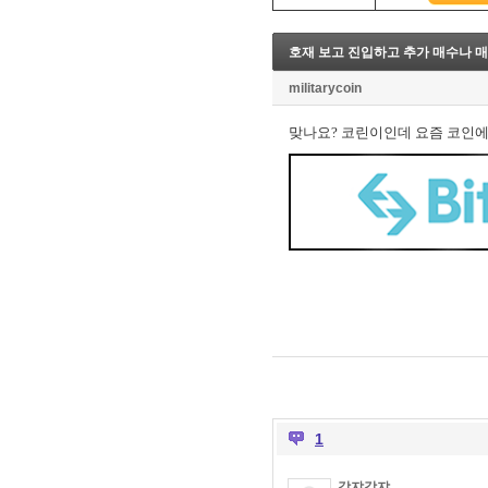
8. 지지선,저항선
9. 골든크로스
호재 보고 진입하고 추가 매수나 매
10. 데드크로스
--------캔들 패턴--------
militarycoin
1. 캔들 패턴(1)
2. 캔들 패턴(2)
맞나요? 코린이인데 요즘 코인에는
3. 캔들 패턴(3)
4. 캔들 패턴(4)
5. 캔들 패턴(5)
--------차트 패턴--------
1. 삼각수렴 패턴
2. 쐐기형 패턴
3. 삼각수렴 패턴 종류
4. 쌍바닥 패턴
5. 데드 캣 바운스 패턴
6. 헤드 앤 숄더 패턴
7. 하모닉 패턴
8. 다우이론 패턴
9. 하이먼민스키 패턴
10. 엘리어트 파동
1
-------기술적 지표-------
1. MA - 이동평균선
감쟈감쟈