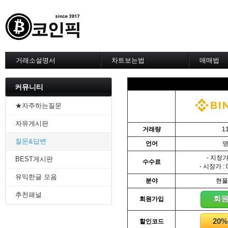
거래소설명서
차트보는법
매매법
--------차트 설정--------
------실전 
1. 바이낸스 차트설정
1. 이평선
커뮤니티
2. 비트맥스 차트설정
2. 60이
3. 바이비트 차트설정
3. 골든크
★자주하는질문
4. 업비트 차트설정
4. 데스크
자유게시판
5. 빗썸 차트설정
5. MACD
거래량
1
6. 트레이딩뷰
6. RSI 
질문&답변
언어
7. 크립토워치
7. 볼린저
-------차트의 기본-------
8. 피보나
- 지정가 
BEST게시판
수수료
1. 기본
9. 거래량
- 시장가 : 
2. 봉차트
10. 사께
유익한글 모음
분야
현물
3. 호가창,거래창
11. 엘리
추천패널
4. 분봉
12. 쌍바
회
회원가입
5. 고점과 저점
13. 지지 
6. 상승과 조정
14. 일목
20
할인코드
7. 거래량
15. DMI