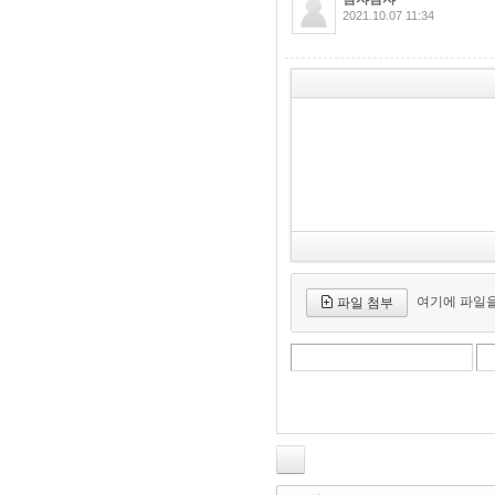
2. MACD - 수렴확산지수
2021.10.07 11:34
3. BOL - 볼린저밴드
4. RSI - 상대강도지수
5. FIBO - 피보나치되돌림
6. IKH - 일목평균표
7. D.MOM - 듀얼 모멘텀
8. CCI - 채널지수
9. STOCH - 스토캐스틱
10. PSAR - 파라볼릭
11. DMI - 방향운동지수
12. ADX - 평균방향지수
13. ADR - 등락비율
14. VR - 거래량비율
여기에 파일을
파일 첨부