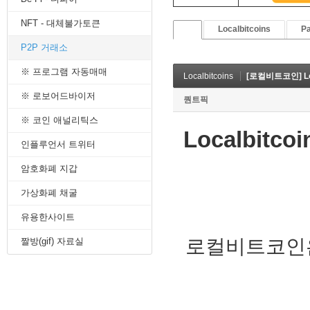
8. 지지선,저항선
NFT - 대체불가토큰
9. 골든크로스
Localbitcoins
Pa
10. 데드크로스
P2P 거래소
--------캔들 패턴--------
1. 캔들 패턴(1)
※ 프로그램 자동매매
Localbitcoins
[로컬비트코인] Lo
2. 캔들 패턴(2)
3. 캔들 패턴(3)
※ 로보어드바이저
퀀트픽
4. 캔들 패턴(4)
※ 코인 애널리틱스
5. 캔들 패턴(5)
Localbitc
--------차트 패턴--------
인플루언서 트위터
1. 삼각수렴 패턴
2. 쐐기형 패턴
암호화폐 지갑
3. 삼각수렴 패턴 종류
4. 쌍바닥 패턴
가상화폐 채굴
5. 데드 캣 바운스 패턴
유용한사이트
6. 헤드 앤 숄더 패턴
7. 하모닉 패턴
로컬비트코인은
짤방(gif) 자료실
8. 다우이론 패턴
9. 하이먼민스키 패턴
10. 엘리어트 파동
-------기술적 지표-------
1. MA - 이동평균선