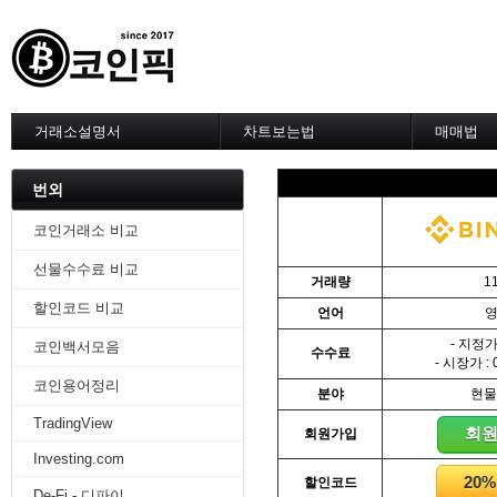
거래소설명서
차트보는법
매매법
--------차트 설정--------
------실전 
1. 바이낸스 차트설정
1. 이평선
번외
2. 비트맥스 차트설정
2. 60이
3. 바이비트 차트설정
3. 골든크
코인거래소 비교
4. 업비트 차트설정
4. 데스크
선물수수료 비교
5. 빗썸 차트설정
5. MACD
거래량
1
6. 트레이딩뷰
6. RSI 
할인코드 비교
언어
7. 크립토워치
7. 볼린저
-------차트의 기본-------
8. 피보나
- 지정가 
코인백서모음
수수료
1. 기본
9. 거래량
- 시장가 : 
2. 봉차트
10. 사께
코인용어정리
분야
현물
3. 호가창,거래창
11. 엘리
TradingView
4. 분봉
12. 쌍바
회
회원가입
5. 고점과 저점
13. 지지 
Investing.com
6. 상승과 조정
14. 일목
20
할인코드
7. 거래량
15. DMI
De-Fi - 디파이