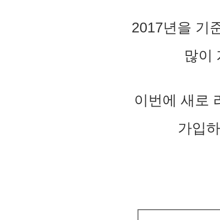
2. MACD - 수렴확산지수
3. BOL - 볼린저밴드
2017년을 
4. RSI - 상대강도지수
5. FIBO - 피보나치되돌림
6. IKH - 일목평균표
많이 
7. D.MOM - 듀얼 모멘텀
8. CCI - 채널지수
9. STOCH - 스토캐스틱
10. PSAR - 파라볼릭
11. DMI - 방향운동지수
이번에 새로 
12. ADX - 평균방향지수
13. ADR - 등락비율
14. VR - 거래량비율
가입하