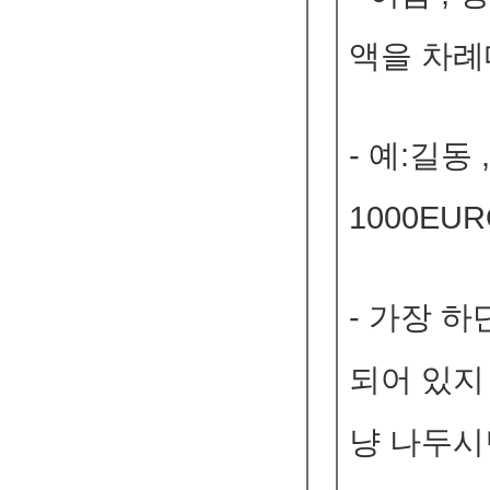
액을 차례
- 예:길동 ,
1000E
- 가장 
되어 있지
냥 나두시