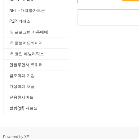
8. 지지선,저항선
NFT - 대체불가토큰
9. 골든크로스
10. 데드크로스
P2P 거래소
--------캔들 패턴--------
1. 캔들 패턴(1)
※ 프로그램 자동매매
2. 캔들 패턴(2)
3. 캔들 패턴(3)
※ 로보어드바이저
4. 캔들 패턴(4)
※ 코인 애널리틱스
5. 캔들 패턴(5)
--------차트 패턴--------
인플루언서 트위터
1. 삼각수렴 패턴
2. 쐐기형 패턴
암호화폐 지갑
3. 삼각수렴 패턴 종류
4. 쌍바닥 패턴
가상화폐 채굴
5. 데드 캣 바운스 패턴
유용한사이트
6. 헤드 앤 숄더 패턴
7. 하모닉 패턴
짤방(gif) 자료실
8. 다우이론 패턴
9. 하이먼민스키 패턴
10. 엘리어트 파동
-------기술적 지표-------
1. MA - 이동평균선
Powered by
XE
.