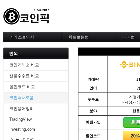
거래소설명서
차트보는법
매매법
--------차트 설정--------
------실전 
1. 바이낸스 차트설정
1. 이평선
번외
2. 비트맥스 차트설정
2. 60이
3. 바이비트 차트설정
3. 골든크
코인거래소 비교
4. 업비트 차트설정
4. 데스크
선물수수료 비교
5. 빗썸 차트설정
5. MACD
거래량
1
6. 트레이딩뷰
6. RSI 
할인코드 비교
언어
7. 크립토워치
7. 볼린저
-------차트의 기본-------
8. 피보나
- 지정가 
코인백서모음
수수료
1. 기본
9. 거래량
- 시장가 : 
2. 봉차트
10. 사께
코인용어정리
분야
현물
3. 호가창,거래창
11. 엘리
TradingView
4. 분봉
12. 쌍바
회
회원가입
5. 고점과 저점
13. 지지 
Investing.com
6. 상승과 조정
14. 일목
20
할인코드
7. 거래량
15. DMI
De-Fi - 디파이