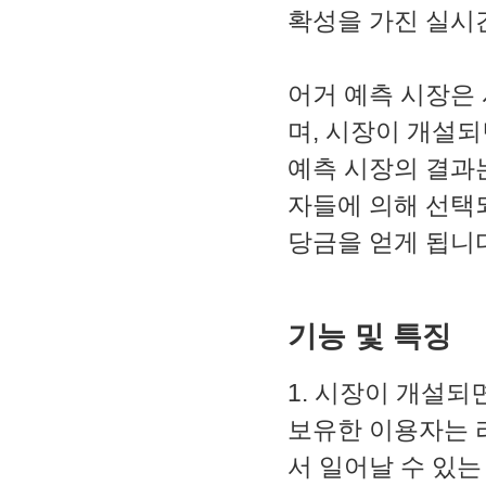
2. MACD - 수렴확산지수
확성을 가진 실시
3. BOL - 볼린저밴드
4. RSI - 상대강도지수
5. FIBO - 피보나치되돌림
어거 예측 시장은 
6. IKH - 일목평균표
7. D.MOM - 듀얼 모멘텀
며, 시장이 개설되
8. CCI - 채널지수
9. STOCH - 스토캐스틱
예측 시장의 결과는
10. PSAR - 파라볼릭
자들에 의해 선택
11. DMI - 방향운동지수
12. ADX - 평균방향지수
당금을 얻게 됩니
13. ADR - 등락비율
14. VR - 거래량비율
기능 및 특징
1. 시장이 개설되
보유한 이용자는 리
서 일어날 수 있는