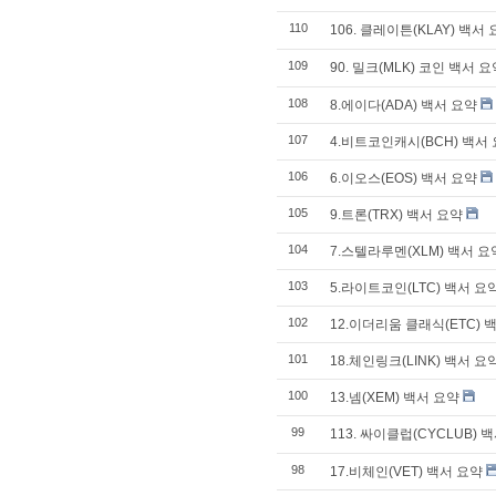
110
106. 클레이튼(KLAY) 백서
109
90. 밀크(MLK) 코인 백서 
108
8.에이다(ADA) 백서 요약
107
4.비트코인캐시(BCH) 백서
106
6.이오스(EOS) 백서 요약
105
9.트론(TRX) 백서 요약
104
7.스텔라루멘(XLM) 백서 요
103
5.라이트코인(LTC) 백서 요
102
12.이더리움 클래식(ETC) 
101
18.체인링크(LINK) 백서 요
100
13.넴(XEM) 백서 요약
99
113. 싸이클럽(CYCLUB) 
98
17.비체인(VET) 백서 요약