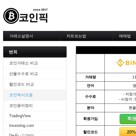
거래소설명서
차트보는법
매매법
--------차트 설정--------
------실전 
1. 바이낸스 차트설정
1. 이평선
번외
2. 비트맥스 차트설정
2. 60이
3. 바이비트 차트설정
3. 골든크
코인거래소 비교
4. 업비트 차트설정
4. 데스크
선물수수료 비교
5. 빗썸 차트설정
5. MACD
거래량
1
6. 트레이딩뷰
6. RSI 
할인코드 비교
언어
7. 크립토워치
7. 볼린저
-------차트의 기본-------
8. 피보나
- 지정가 
코인백서모음
수수료
1. 기본
9. 거래량
- 시장가 : 
2. 봉차트
10. 사께
코인용어정리
분야
현물
3. 호가창,거래창
11. 엘리
TradingView
4. 분봉
12. 쌍바
회
회원가입
5. 고점과 저점
13. 지지 
Investing.com
6. 상승과 조정
14. 일목
20
할인코드
7. 거래량
15. DMI
De-Fi - 디파이