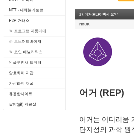
8. 지지선,저항선
NFT - 대체불가토큰
9. 골든크로스
27.어거(REP) 백서 요약
10. 데드크로스
P2P 거래소
--------캔들 패턴--------
I'mOK
1. 캔들 패턴(1)
※ 프로그램 자동매매
2. 캔들 패턴(2)
3. 캔들 패턴(3)
※ 로보어드바이저
4. 캔들 패턴(4)
※ 코인 애널리틱스
5. 캔들 패턴(5)
--------차트 패턴--------
인플루언서 트위터
1. 삼각수렴 패턴
2. 쐐기형 패턴
암호화폐 지갑
3. 삼각수렴 패턴 종류
4. 쌍바닥 패턴
가상화폐 채굴
5. 데드 캣 바운스 패턴
어거 (REP)
유용한사이트
6. 헤드 앤 숄더 패턴
7. 하모닉 패턴
짤방(gif) 자료실
8. 다우이론 패턴
9. 하이먼민스키 패턴
어거는 이더리움 기
10. 엘리어트 파동
-------기술적 지표-------
단지성의 과학 원
1. MA - 이동평균선