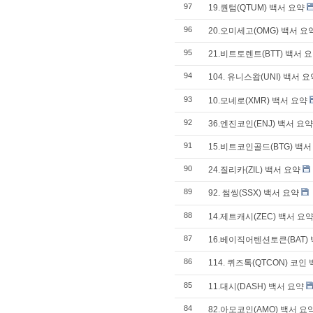
97
19.퀀텀(QTUM) 백서 요약
96
20.오미세고(OMG) 백서 요
95
21.비트토렌트(BTT) 백서 
94
104. 유니스왑(UNI) 백서 
93
10.모네로(XMR) 백서 요약
92
36.엔진코인(ENJ) 백서 요약
91
15.비트코인골드(BTG) 백서
90
24.질리카(ZIL) 백서 요약
89
92. 썸씽(SSX) 백서 요약
88
14.제트캐시(ZEC) 백서 요
87
16.베이직어텐션토큰(BAT)
86
114. 퀴즈톡(QTCON) 코인
85
11.대시(DASH) 백서 요약
84
82.아모코인(AMO) 백서 요