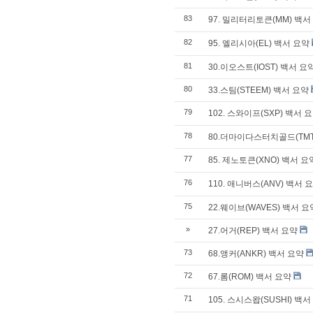
83
97. 밀리터리토큰(MM) 백서
82
95. 엘리시아(EL) 백서 요약
81
30.이오스트(IOST) 백서 요
80
33.스팀(STEEM) 백서 요약
79
102. 스와이프(SXP) 백서 
78
80.더마이다스터치골드(TMT
77
85. 제노토큰(XNO) 백서 요
76
110. 애니버스(ANV) 백서 
75
22.웨이브(WAVES) 백서 요
»
27.어거(REP) 백서 요약
73
68.앵커(ANKR) 백서 요약
72
67.롬(ROM) 백서 요약
71
105. 스시스왑(SUSHI) 백