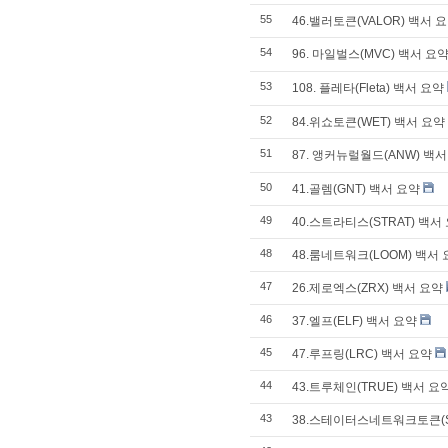
55
46.밸러토큰(VALOR) 백서 
54
96. 마일벌스(MVC) 백서 요
53
108. 플레타(Fleta) 백서 요약
52
84.위쇼토큰(WET) 백서 요약
51
87. 앵커뉴럴월드(ANW) 백서
50
41.골렘(GNT) 백서 요약
49
40.스트라티스(STRAT) 백서
48
48.룸네트워크(LOOM) 백서
47
26.제로엑스(ZRX) 백서 요약
46
37.엘프(ELF) 백서 요약
45
47.루프링(LRC) 백서 요약
44
43.트루체인(TRUE) 백서 요
43
38.스테이터스네트워크토큰(S