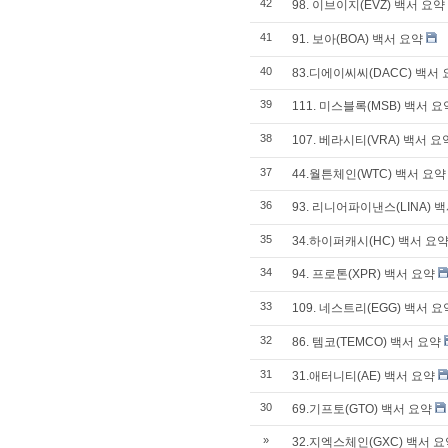
42
98. 이브이지(EVZ) 백서 요약
41
91. 보아(BOA) 백서 요약
40
83.디에이씨씨(DACC) 백서
39
111. 미스블록(MSB) 백서 요
38
107. 베라시티(VRA) 백서 요
37
44.월튼체인(WTC) 백서 요약
36
93. 리니어파이낸스(LINA) 
35
34.하이퍼캐시(HC) 백서 요
34
94. 프로톤(XPR) 백서 요약
33
109. 네스트리(EGG) 백서 요
32
86. 템코(TEMCO) 백서 요약
31
31.애터니티(AE) 백서 요약
30
69.기프토(GTO) 백서 요약
»
32.지엑스체인(GXC) 백서 