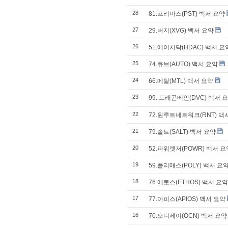
28
81.프리마스(PST) 백서 요약
27
29.버지(XVG) 백서 요약
26
51.에이치닥(HDAC) 백서 요
25
74.큐브(AUTO) 백서 요약
24
66.메탈(MTL) 백서 요약
23
99. 드래곤베인(DVC) 백서 
22
72.원루트네트워크(RNT) 백
21
79.솔트(SALT) 백서 요약
20
52.파워렛저(POWR) 백서 요
19
59.폴리매스(POLY) 백서 요
18
76.에토스(ETHOS) 백서 요약
17
77.아피스(APIOS) 백서 요약
16
70.오디세이(OCN) 백서 요약