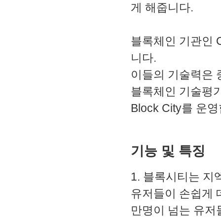
2. MACD - 수렴확산지수
게 해줍니다.
3. BOL - 볼린저밴드
4. RSI - 상대강도지수
5. FIBO - 피보나치되돌림
블록체인 기관인 C
6. IKH - 일목평균표
7. D.MOM - 듀얼 모멘텀
니다.
8. CCI - 채널지수
이들의 기술력은 
9. STOCH - 스토캐스틱
10. PSAR - 파라볼릭
블록체인 기술평가 
11. DMI - 방향운동지수
12. ADX - 평균방향지수
Block City를 운
13. ADR - 등락비율
14. VR - 거래량비율
기능 및 특징
1. 블록시티는 
유저들이 손쉽게 데
만명이 넘는 유저