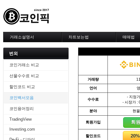
거래소설명서
차트보는법
매매법
--------차트 설정--------
------실전 
1. 바이낸스 차트설정
1. 이평선
번외
2. 비트맥스 차트설정
2. 60이
3. 바이비트 차트설정
3. 골든크
코인거래소 비교
4. 업비트 차트설정
4. 데스크
선물수수료 비교
5. 빗썸 차트설정
5. MACD
거래량
1
6. 트레이딩뷰
6. RSI 
할인코드 비교
언어
7. 크립토워치
7. 볼린저
-------차트의 기본-------
8. 피보나
- 지정가 
코인백서모음
수수료
1. 기본
9. 거래량
- 시장가 : 
2. 봉차트
10. 사께
코인용어정리
분야
현물
3. 호가창,거래창
11. 엘리
TradingView
4. 분봉
12. 쌍바
회
회원가입
5. 고점과 저점
13. 지지 
Investing.com
6. 상승과 조정
14. 일목
20
할인코드
7. 거래량
15. DMI
De-Fi - 디파이