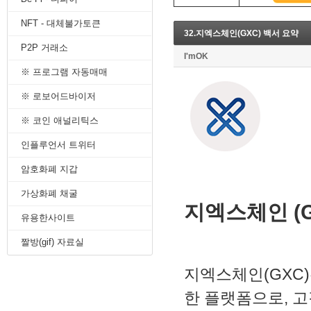
8. 지지선,저항선
NFT - 대체불가토큰
9. 골든크로스
32.지엑스체인(GXC) 백서 요약
10. 데드크로스
P2P 거래소
--------캔들 패턴--------
I'mOK
1. 캔들 패턴(1)
※ 프로그램 자동매매
2. 캔들 패턴(2)
3. 캔들 패턴(3)
※ 로보어드바이저
4. 캔들 패턴(4)
※ 코인 애널리틱스
5. 캔들 패턴(5)
--------차트 패턴--------
인플루언서 트위터
1. 삼각수렴 패턴
2. 쐐기형 패턴
암호화폐 지갑
3. 삼각수렴 패턴 종류
4. 쌍바닥 패턴
가상화폐 채굴
지엑스체인 (G
5. 데드 캣 바운스 패턴
유용한사이트
6. 헤드 앤 숄더 패턴
7. 하모닉 패턴
짤방(gif) 자료실
8. 다우이론 패턴
9. 하이먼민스키 패턴
지엑스체인(GXC)
10. 엘리어트 파동
-------기술적 지표-------
한 플랫폼으로, 
1. MA - 이동평균선