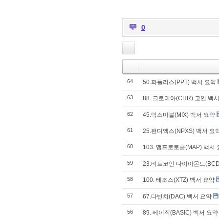
0
64
50.파퓰러스(PPT) 백서 요약
63
88. 크로미아(CHR) 코인 백
62
45.믹스마블(MIX) 백서 요약
61
25.펀디엑스(NPXS) 백서 요
60
103. 맵프로토콜(MAP) 백서
59
23.비트코인 다이아몬드(BCD
58
100. 테조스(XTZ) 백서 요약
57
67.다빈치(DAC) 백서 요약
56
89. 베이직(BASIC) 백서 요약