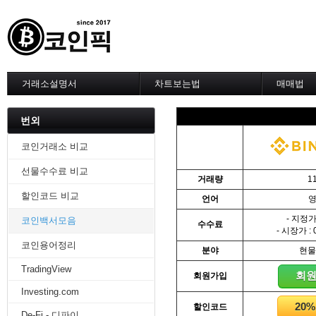
거래소설명서
차트보는법
매매법
--------차트 설정--------
------실전 
1. 바이낸스 차트설정
1. 이평선
번외
2. 비트맥스 차트설정
2. 60이
3. 바이비트 차트설정
3. 골든크
코인거래소 비교
4. 업비트 차트설정
4. 데스크
선물수수료 비교
5. 빗썸 차트설정
5. MACD
거래량
1
6. 트레이딩뷰
6. RSI 
할인코드 비교
언어
7. 크립토워치
7. 볼린저
-------차트의 기본-------
8. 피보나
- 지정가 
코인백서모음
수수료
1. 기본
9. 거래량
- 시장가 : 
2. 봉차트
10. 사께
코인용어정리
분야
현물
3. 호가창,거래창
11. 엘리
TradingView
4. 분봉
12. 쌍바
회
회원가입
5. 고점과 저점
13. 지지 
Investing.com
6. 상승과 조정
14. 일목
20
할인코드
7. 거래량
15. DMI
De-Fi - 디파이