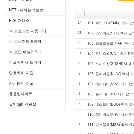
8. 지지선,저항선
NFT - 대체불가토큰
9. 골든크로스
10. 데드크로스
P2P 거래소
14
--------캔들 패턴--------
101. 위믹스(WEMIX) 백서 
1. 캔들 패턴(1)
※ 프로그램 자동매매
13
102. 스와이프(SXP) 백서 요
2. 캔들 패턴(2)
3. 캔들 패턴(3)
※ 로보어드바이저
12
103. 맵프로토콜(MAP) 백서
4. 캔들 패턴(4)
※ 코인 애널리틱스
5. 캔들 패턴(5)
11
104. 유니스왑(UNI) 백서 요
--------차트 패턴--------
인플루언서 트위터
10
105. 스시스왑(SUSHI) 백서
1. 삼각수렴 패턴
2. 쐐기형 패턴
암호화폐 지갑
9
106. 클레이튼(KLAY) 백서 
3. 삼각수렴 패턴 종류
4. 쌍바닥 패턴
가상화폐 채굴
8
107. 베라시티(VRA) 백서 요
5. 데드 캣 바운스 패턴
유용한사이트
7
108. 플레타(Fleta) 백서 요약
6. 헤드 앤 숄더 패턴
7. 하모닉 패턴
짤방(gif) 자료실
6
109. 네스트리(EGG) 백서 요
8. 다우이론 패턴
9. 하이먼민스키 패턴
5
110. 애니버스(ANV) 백서 요
10. 엘리어트 파동
4
-------기술적 지표-------
111. 미스블록(MSB) 백서 요
1. MA - 이동평균선