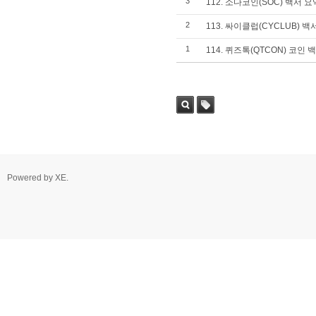
3
112. 소다코인(SOC) 백서 요
2. MACD - 수렴확산지수
3. BOL - 볼린저밴드
2
113. 싸이클럽(CYCLUB) 백
4. RSI - 상대강도지수
5. FIBO - 피보나치되돌림
1
114. 퀴즈톡(QTCON) 코인 
6. IKH - 일목평균표
7. D.MOM - 듀얼 모멘텀
8. CCI - 채널지수
9. STOCH - 스토캐스틱
10. PSAR - 파라볼릭
11. DMI - 방향운동지수
12. ADX - 평균방향지수
13. ADR - 등락비율
14. VR - 거래량비율
Powered by
XE
.