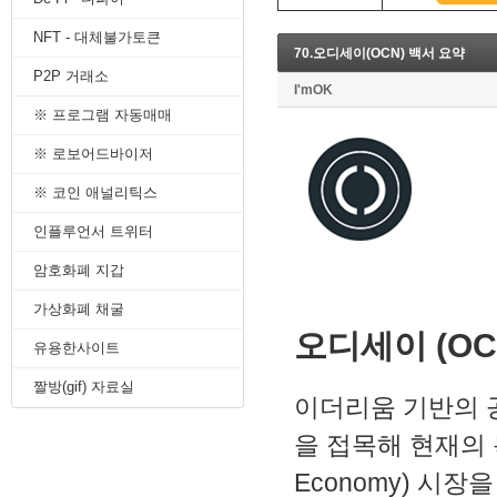
8. 지지선,저항선
NFT - 대체불가토큰
9. 골든크로스
70.오디세이(OCN) 백서 요약
10. 데드크로스
P2P 거래소
--------캔들 패턴--------
I'mOK
1. 캔들 패턴(1)
※ 프로그램 자동매매
2. 캔들 패턴(2)
3. 캔들 패턴(3)
※ 로보어드바이저
4. 캔들 패턴(4)
※ 코인 애널리틱스
5. 캔들 패턴(5)
--------차트 패턴--------
인플루언서 트위터
1. 삼각수렴 패턴
2. 쐐기형 패턴
암호화폐 지갑
3. 삼각수렴 패턴 종류
4. 쌍바닥 패턴
가상화폐 채굴
5. 데드 캣 바운스 패턴
오디세이 (OC
유용한사이트
6. 헤드 앤 숄더 패턴
7. 하모닉 패턴
짤방(gif) 자료실
8. 다우이론 패턴
이더리움 기반의 
9. 하이먼민스키 패턴
을 접목해 현재의 
10. 엘리어트 파동
-------기술적 지표-------
Economy) 시
1. MA - 이동평균선