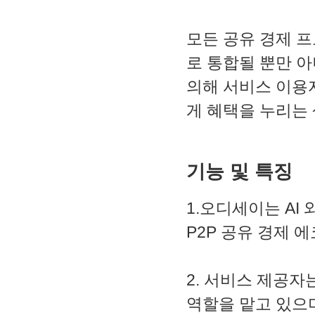
2. MACD - 수렴확산지수
3. BOL - 볼린저밴드
4. RSI - 상대강도지수
모든 공유 경제 
5. FIBO - 피보나치되돌림
로 통합될 뿐만 
6. IKH - 일목평균표
7. D.MOM - 듀얼 모멘텀
의해 서비스 이용
8. CCI - 채널지수
9. STOCH - 스토캐스틱
게 혜택을 누리는
10. PSAR - 파라볼릭
11. DMI - 방향운동지수
12. ADX - 평균방향지수
13. ADR - 등락비율
기능 및 특징
14. VR - 거래량비율
1.오디세이는 AI
P2P 공유 경제 
2. 서비스 제공
역할을 맡고 있으며