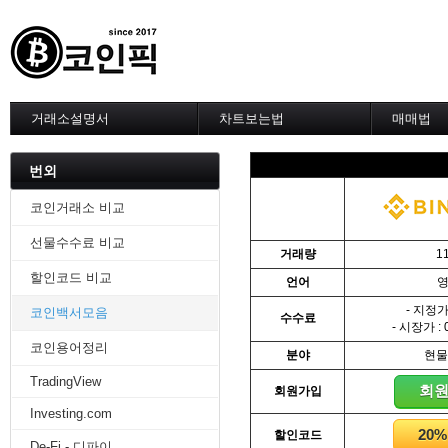
거래소설명서
차트보는법
매매법
--------차트 설정--------
------실전 
1. 바이낸스 차트설정
1. 이평선
번외
2. 비트맥스 차트설정
2. 60이
3. 바이비트 차트설정
3. 골든크
코인거래소 비교
4. 업비트 차트설정
4. 데스크
선물수수료 비교
5. 빗썸 차트설정
5. MACD
거래량
1
6. 트레이딩뷰
6. RSI 
할인코드 비교
언어
7. 크립토워치
7. 볼린저
-------차트의 기본-------
8. 피보나
- 지정가 
코인백서모음
수수료
1. 기본
9. 거래량
- 시장가 : 
2. 봉차트
10. 사께
코인용어정리
분야
현물
3. 호가창,거래창
11. 엘리
TradingView
4. 분봉
12. 쌍바
회
회원가입
5. 고점과 저점
13. 지지 
Investing.com
6. 상승과 조정
14. 일목
20
할인코드
7. 거래량
15. DMI
De-Fi - 디파이