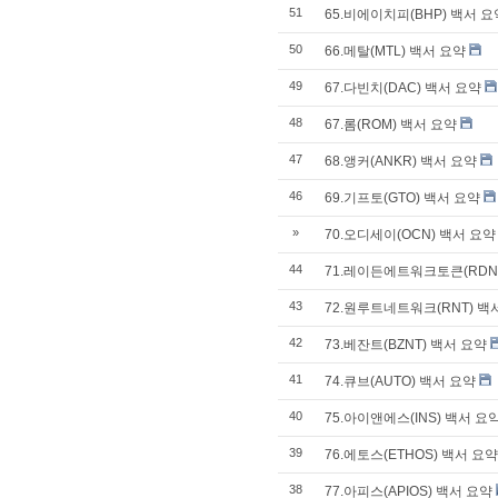
51
65.비에이치피(BHP) 백서 요
50
66.메탈(MTL) 백서 요약
49
67.다빈치(DAC) 백서 요약
48
67.롬(ROM) 백서 요약
47
68.앵커(ANKR) 백서 요약
46
69.기프토(GTO) 백서 요약
»
70.오디세이(OCN) 백서 요약
44
71.레이든에트워크토큰(RDN
43
72.원루트네트워크(RNT) 백
42
73.베잔트(BZNT) 백서 요약
41
74.큐브(AUTO) 백서 요약
40
75.아이앤에스(INS) 백서 요
39
76.에토스(ETHOS) 백서 요약
38
77.아피스(APIOS) 백서 요약