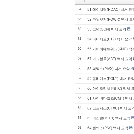
64
51.에이치닥(HDAC) 백서 요
63
52.파워렛저(POWR) 백서 요
62
53.코넌(CON) 백서 요약
61
54.이더제로(ETZ) 백서 요약
60
55.카이버네트워크(KNC) 백
59
57.아크블록(ABT) 백서 요약
58
58.피벡스(PIVX) 백서 요약
57
59.폴리매스(POLY) 백서 요
56
60.아이오티체인(ITC) 백서 
55
61.사이버마일즈(CMT) 백서
54
62.코르텍스(CTXC) 백서 요
53
63.미스릴(MITH) 백서 요약
52
64.텐엑스(PAY) 백서 요약