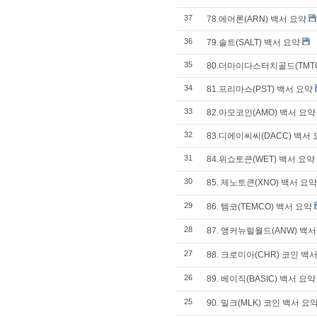
37
78.에어론(ARN) 백서 요약
36
79.솔트(SALT) 백서 요약
35
80.더마이다스터치골드(TMTG
34
81.프리마스(PST) 백서 요약
33
82.아모코인(AMO) 백서 요약
32
83.디에이씨씨(DACC) 백서
31
84.위쇼토큰(WET) 백서 요약
30
85. 제노토큰(XNO) 백서 요약
29
86. 템코(TEMCO) 백서 요약
28
87. 앵커뉴럴월드(ANW) 백서
27
88. 크로미아(CHR) 코인 백
26
89. 베이직(BASIC) 백서 요약
25
90. 밀크(MLK) 코인 백서 요