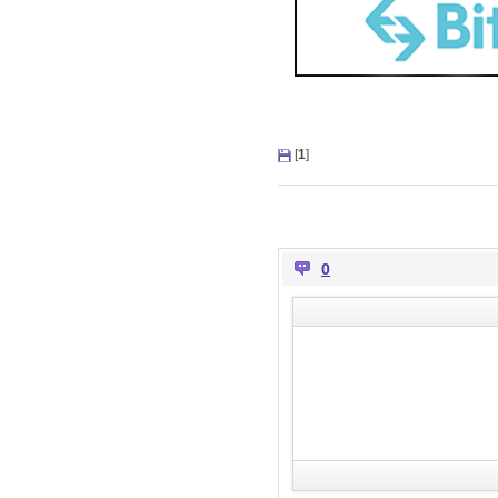
[
1
]
0