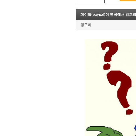
8. 지지선,저항선
9. 골든크로스
페이팔(paypal)이 영국에서 암호화
10. 데드크로스
--------캔들 패턴--------
펭구리
1. 캔들 패턴(1)
2. 캔들 패턴(2)
3. 캔들 패턴(3)
4. 캔들 패턴(4)
5. 캔들 패턴(5)
--------차트 패턴--------
1. 삼각수렴 패턴
2. 쐐기형 패턴
3. 삼각수렴 패턴 종류
4. 쌍바닥 패턴
5. 데드 캣 바운스 패턴
6. 헤드 앤 숄더 패턴
7. 하모닉 패턴
8. 다우이론 패턴
9. 하이먼민스키 패턴
10. 엘리어트 파동
-------기술적 지표-------
1. MA - 이동평균선