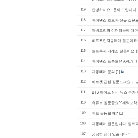
119
안녕하세요.. 문의 드립니다.
118
바이낸스 초보자 선물 질문
117
아비트럼과 이더리움에 대한
116
비트코인자동매매 질문이요
115
퀀트투자 거래소 질문이요.
[
114
바이낸스 트론보유 APENF
113
자동매매 문의
[1]
112
비트겟 관련 질문드려요 ㅠ
111
BTS 하이브 NFT 뉴스 주가 
110
유튜브 질문좀요^^세력포착
109
비트 급등할 때?
[1]
108
자동매매 질문입니다. 퀀트픽
107
궁금한 점에 있습니다 ^^