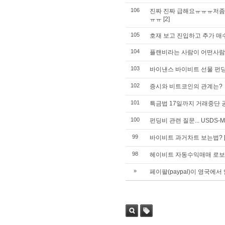
106
진짜 진짜 급해요ㅠㅠㅠ저좀 
ㅠㅠ
[2]
105
호재 보고 진입하고 추가 매수
104
플랜비라는 사람이 어떤사
103
바이낸스 바이비트 선물 펀딩
102
증시와 비트코인의 관계는?
101
특금법 17일까지 거래중단 
100
펀딩비 관련 질문... USDS-
99
바이비트 과거차트 보는법?
98
헤이비트 자동수익매매 로보
»
페이팔(paypal)이 영국에서