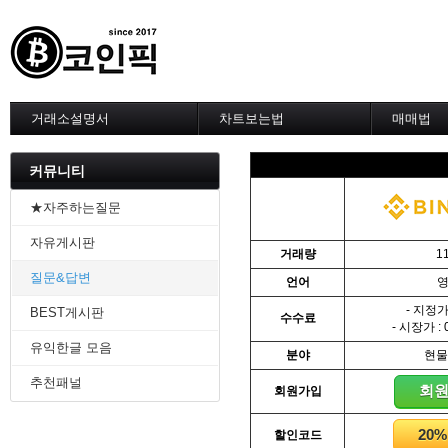
거래소설명서
차트보는법
매매법
--------차트 설정--------
------실전 
1. 바이낸스 차트설정
1. 이평선
커뮤니티
2. 비트맥스 차트설정
2. 60이
3. 바이비트 차트설정
3. 골든크
★자주하는질문
4. 업비트 차트설정
4. 데스크
자유게시판
5. 빗썸 차트설정
5. MACD
거래량
1
6. 트레이딩뷰
6. RSI 
질문&답변
언어
7. 크립토워치
7. 볼린저
-------차트의 기본-------
8. 피보나
- 지정가 
BEST게시판
수수료
1. 기본
9. 거래량
- 시장가 : 
2. 봉차트
10. 사께
유익한글 모음
분야
현물
3. 호가창,거래창
11. 엘리
추천패널
4. 분봉
12. 쌍바
회
회원가입
5. 고점과 저점
13. 지지 
6. 상승과 조정
14. 일목
20
할인코드
7. 거래량
15. DMI