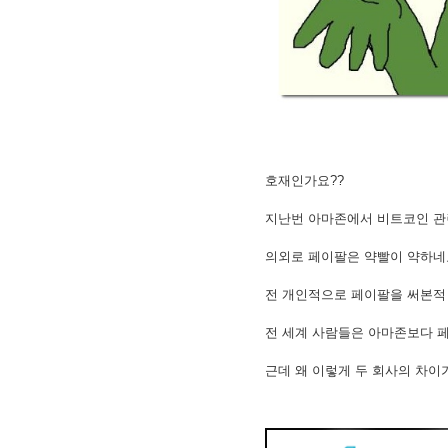
2. MACD - 수렴확산지수
3. BOL - 볼린저밴드
4. RSI - 상대강도지수
5. FIBO - 피보나치되돌림
6. IKH - 일목평균표
7. D.MOM - 듀얼 모멘텀
8. CCI - 채널지수
9. STOCH - 스토캐스틱
10. PSAR - 파라볼릭
호재인가요??
11. DMI - 방향운동지수
12. ADX - 평균방향지수
지난번 아마존에서 비트코인 관
13. ADR - 등락비율
14. VR - 거래량비율
의외로 페이팔은 약빨이 약하네
전 개인적으로 페이팔을 써본적
전 세계 사람들은 아마존보다 
근데 왜 이렇게 두 회사의 차이