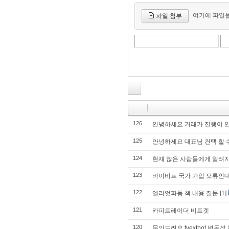
여기에 파일을
파일 첨부
126
안녕하세요 거래가 진행이 
125
안녕하세요 대표님 컨택 할 
124
현재 많은 사람들에게 알려지
123
바이비트 국가 가입 오류인
122
엘리엇파동 책 내용 질문
[1]
121
카피트레이더 비트겟
120
문의드려요.tvextbot 변