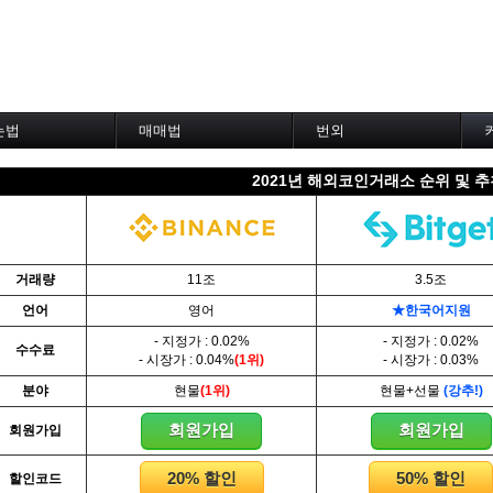
는법
매매법
번외
차트 설정--------
------실전 매매법------
코인거래소 비교
2021년 해외코인거래소 순위 및 
낸스 차트설정
1. 이평선 매매법
선물수수료 비교
맥스 차트설정
2. 60이평선 매매법
할인코드 비교
비트 차트설정
3. 골든크로스 매매법
코인백서모음
트 차트설정
4. 데스크로스 매매법
코인용어정리
 차트설정
5. MACD 매매법
TradingView
거래량
11조
3.5조
이딩뷰
6. RSI 매매법
Investing.com
언어
영어
★한국어지원
토워치
7. 볼린저밴드 매매법
De-Fi - 디파이
트의 기본-------
8. 피보나치 매매법
NFT - 대체불가토큰
- 지정가 : 0.02%
- 지정가 : 0.02%
수수료
9. 거래량 매매법
P2P 거래소
- 시장가 : 0.04%
(1위)
- 시장가 : 0.03%
트
10. 사께다전법
※ 프로그램 자동매매
분야
현물
(1위)
현물+선물
(강추!)
창,거래창
11. 엘리어트 매매법
※ 로보어드바이저
12. 쌍바닥,쌍봉 매매법
※ 코인 애널리틱스
회원가입
회원가입
회원가입
과 저점
13. 지지 & 저항 매매법
인플루언서 트위터
과 조정
14. 일목균형표 매매법
암호화폐 지갑
20% 할인
50% 할인
할인코드
량
15. DMI 매매법
가상화폐 채굴