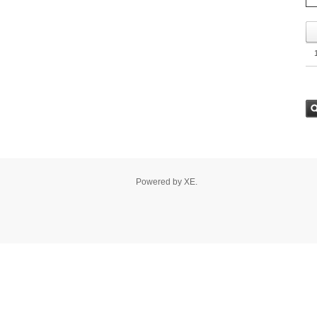
8. 지지
9. 골든
10. 데
--------
1. 캔들 
2. 캔들 
3. 캔들 
4. 캔들 
5. 캔들 
--------
1. 삼각
2. 쐐기
Powered by
XE
.
3. 삼각
4. 쌍바
5. 데드
6. 헤드
7. 하모
8. 다우
9. 하이
10. 엘
-------기
1. MA 