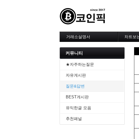
거래소설명서
차트보
--------
1. 바이
커뮤니티
2. 비트
3. 바이
★자주하는질문
4. 업비
자유게시판
5. 빗썸
6. 트레
질문&답변
7. 크립
-------차
BEST게시판
1. 기본
2. 봉차
유익한글 모음
3. 호가
추천패널
4. 분봉
5. 고점
6. 상승
7. 거래