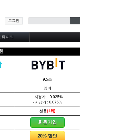
로그인
커뮤니티
★자주하는질문
추천
자유게시판
질문&답변
BEST게시판
유익한글 모음
추천패널
9.5조
영어
- 지정가 : -0.025%
- 시장가 : 0.075%
선물
(1위)
회원가입
20% 할인