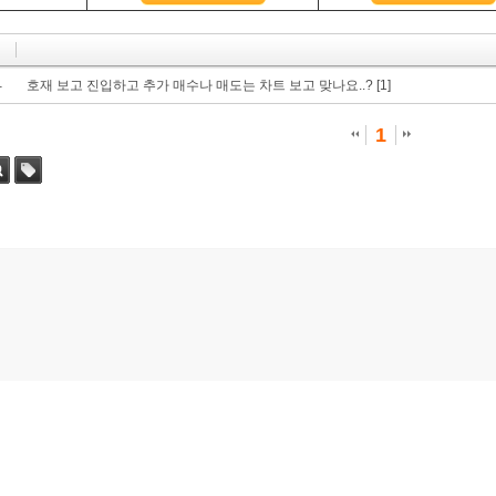
선,저항선
유용한사이트
크로스
짤방(gif) 자료실
드크로스
1
캔들 패턴--------
호재 보고 진입하고 추가 매수나 매도는 차트 보고 맞나요..?
[1]
패턴(1)
패턴(2)
1
패턴(3)
패턴(4)
패턴(5)
차트 패턴--------
수렴 패턴
형 패턴
수렴 패턴 종류
닥 패턴
 캣 바운스 패턴
 앤 숄더 패턴
닉 패턴
이론 패턴
먼민스키 패턴
리어트 파동
술적 지표-------
- 이동평균선