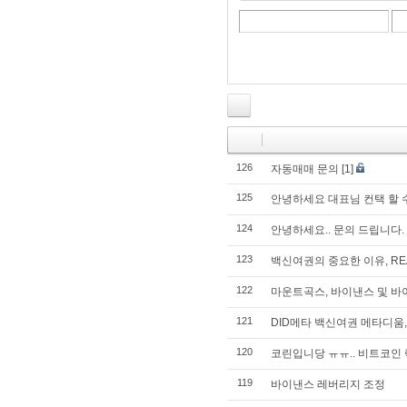
126
자동매매 문의
[1]
125
안녕하세요 대표님 컨택 할 
124
안녕하세요.. 문의 드립니다.
123
백신여권의 중요한 이유, RE
122
마운트곡스, 바이낸스 및 
121
DID메타 백신여권 메타디움,
120
코린입니당 ㅠㅠ.. 비트코인 
119
바이낸스 레버리지 조정