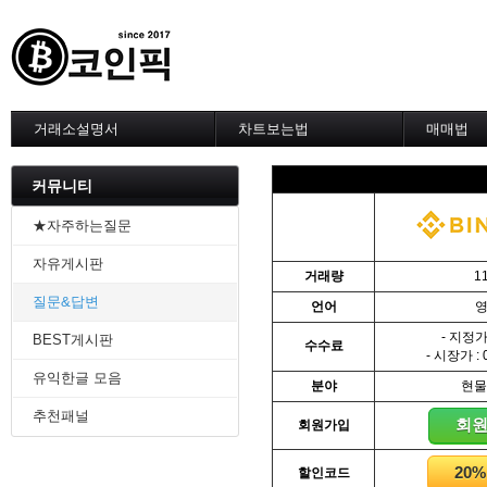
거래소설명서
차트보는법
매매법
--------차트 설정--------
------실전 
1. 바이낸스 차트설정
1. 이평선
커뮤니티
2. 비트맥스 차트설정
2. 60이
3. 바이비트 차트설정
3. 골든크
★자주하는질문
4. 업비트 차트설정
4. 데스크
자유게시판
5. 빗썸 차트설정
5. MACD
거래량
1
6. 트레이딩뷰
6. RSI 
질문&답변
언어
7. 크립토워치
7. 볼린저
-------차트의 기본-------
8. 피보나
- 지정가 
BEST게시판
수수료
1. 기본
9. 거래량
- 시장가 : 
2. 봉차트
10. 사께
유익한글 모음
분야
현물
3. 호가창,거래창
11. 엘리
추천패널
4. 분봉
12. 쌍바
회
회원가입
5. 고점과 저점
13. 지지 
6. 상승과 조정
14. 일목
20
할인코드
7. 거래량
15. DMI