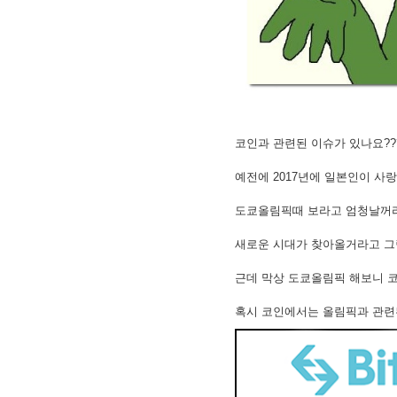
2. MACD - 수렴확산지수
3. BOL - 볼린저밴드
4. RSI - 상대강도지수
5. FIBO - 피보나치되돌림
6. IKH - 일목평균표
7. D.MOM - 듀얼 모멘텀
8. CCI - 채널지수
9. STOCH - 스토캐스틱
코인과 관련된 이슈가 있나요??
10. PSAR - 파라볼릭
11. DMI - 방향운동지수
예전에 2017년에 일본인이 
12. ADX - 평균방향지수
13. ADR - 등락비율
도쿄올림픽때 보라고 엄청날꺼
14. VR - 거래량비율
새로운 시대가 찾아올거라고 그
근데 막상 도쿄올림픽 해보니 
혹시 코인에서는 올림픽과 관련