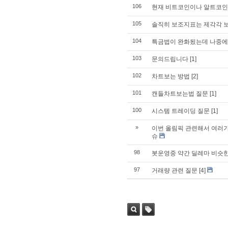
106
현재 비트코인이나 알트코인
105
솔직히 보조지표는 제각각 
104
특금법이 완화됬는데 나중에
103
문의드립니다
[1]
102
차트보는 방법
[2]
101
캔들차트보는법 질문
[1]
100
시스템 트레이딩 질문
[1]
»
이번 올림픽 관련해서 여러가
슈
98
봇운영중 약간 딜레마 비슷한
97
거래량 관련 질문
[4]