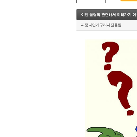
8. 지지선,저항선
9. 골든크로스
이번 올림픽 관련해서 여러가지 이
10. 데드크로스
--------캔들 패턴--------
짜증나면개구리사진올림
1. 캔들 패턴(1)
2. 캔들 패턴(2)
3. 캔들 패턴(3)
4. 캔들 패턴(4)
5. 캔들 패턴(5)
--------차트 패턴--------
1. 삼각수렴 패턴
2. 쐐기형 패턴
3. 삼각수렴 패턴 종류
4. 쌍바닥 패턴
5. 데드 캣 바운스 패턴
6. 헤드 앤 숄더 패턴
7. 하모닉 패턴
8. 다우이론 패턴
9. 하이먼민스키 패턴
10. 엘리어트 파동
-------기술적 지표-------
1. MA - 이동평균선