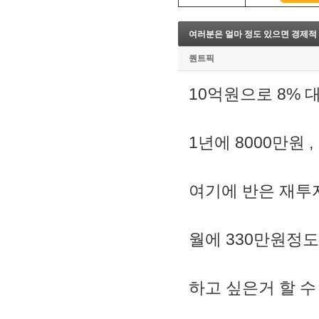
8. 지지선,저항선
9. 골든크로스
여러분은 얼마 정도 있으면 경제적
10. 데드크로스
--------캔들 패턴--------
퀀트픽
1. 캔들 패턴(1)
2. 캔들 패턴(2)
10억원으로 8%
3. 캔들 패턴(3)
4. 캔들 패턴(4)
5. 캔들 패턴(5)
1년에 8000만원 ,
--------차트 패턴--------
1. 삼각수렴 패턴
2. 쐐기형 패턴
3. 삼각수렴 패턴 종류
여기에 반은 재투
4. 쌍바닥 패턴
5. 데드 캣 바운스 패턴
6. 헤드 앤 숄더 패턴
월에 330만원정
7. 하모닉 패턴
8. 다우이론 패턴
9. 하이먼민스키 패턴
10. 엘리어트 파동
하고 싶은거 할 수
-------기술적 지표-------
1. MA - 이동평균선