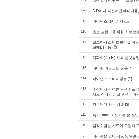
코린입니당 ㅠㅠ.. 비트코인 
120
DID메타 백신여권 메타디움,
119
바이낸스 레버리지 조정
118
초보 코린이를 위한 차트보
117
골드만삭스 비트코인을 비롯한 
화폐ETF 등)
116
디파이(De-Fi) 해외 플랫
115
아마존 비트코인 진출 ?
114
바이낸스 트레이딩뷰
[1]
113
주식에서는 여름 관련주들 (
서도 각각의 계절 관련테마가
112
자동매매 하는 방법
[3]
111
혹시 mudrex 쓰시는 분 
110
삼각수렴을 차트에 그릴때 그
»
여러분은 얼마 정도 있으면