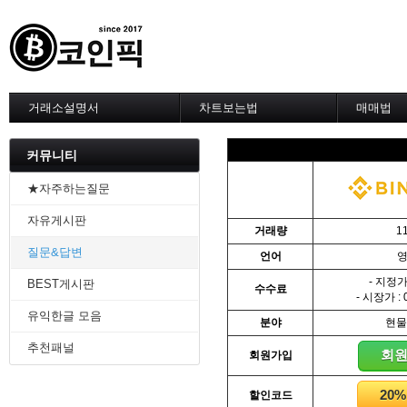
거래소설명서
차트보는법
매매법
--------차트 설정--------
------실전 
1. 바이낸스 차트설정
1. 이평선
커뮤니티
2. 비트맥스 차트설정
2. 60이
3. 바이비트 차트설정
3. 골든크
★자주하는질문
4. 업비트 차트설정
4. 데스크
자유게시판
5. 빗썸 차트설정
5. MACD
거래량
1
6. 트레이딩뷰
6. RSI 
질문&답변
언어
7. 크립토워치
7. 볼린저
-------차트의 기본-------
8. 피보나
- 지정가 
BEST게시판
수수료
1. 기본
9. 거래량
- 시장가 : 
2. 봉차트
10. 사께
유익한글 모음
분야
현물
3. 호가창,거래창
11. 엘리
추천패널
4. 분봉
12. 쌍바
회
회원가입
5. 고점과 저점
13. 지지 
6. 상승과 조정
14. 일목
20
할인코드
7. 거래량
15. DMI