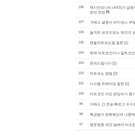
108
엑시인피니티 (AXS)가 급등
로의 전망
107
거래소 설명서 바이낸스 부
106
솔직히 보조지표는 제각각 
105
캔들차트보는법 질문
[1]
104
현재 비트코인이나 알트코인
103
문의드립니다
[1]
102
차트보는 방법
[2]
101
시스템 트레이딩 질문
[1]
100
비트코인 마진 펀딩비가 뭔
99
거래소 간 전송 빠르고 수수
98
특금법이 완화됬는데 나중에
97
봇운영중 약간 딜레마 비슷한