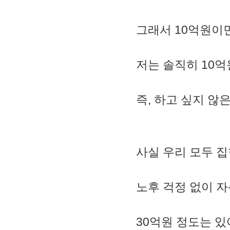
2. MACD - 수렴확산지수
3. BOL - 볼린저밴드
4. RSI - 상대강도지수
그래서 10억원이면 
5. FIBO - 피보나치되돌림
6. IKH - 일목평균표
7. D.MOM - 듀얼 모멘텀
저는 솔직히 10억원은 
8. CCI - 채널지수
9. STOCH - 스토캐스틱
10. PSAR - 파라볼릭
즉, 하고 싶지 않
11. DMI - 방향운동지수
12. ADX - 평균방향지수
13. ADR - 등락비율
14. VR - 거래량비율
사실 우리 모두 
노후 걱정 없이 
30억원 정도는 있