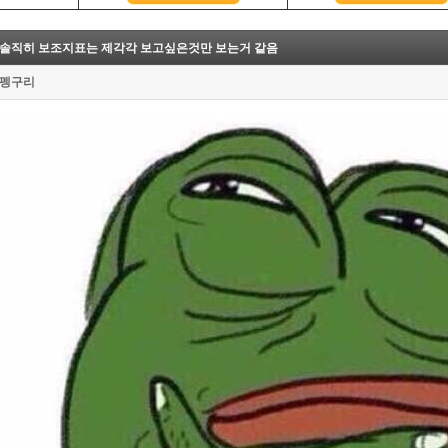
선,저항선
유용한사이트
크로스
짤방(gif) 자료실
솔직히 보조지표는 제각각 보고싶은것만 보는거 같음
드크로스
캔들 패턴--------
펭구리
패턴(1)
패턴(2)
패턴(3)
패턴(4)
패턴(5)
차트 패턴--------
수렴 패턴
형 패턴
수렴 패턴 종류
닥 패턴
 캣 바운스 패턴
 앤 숄더 패턴
닉 패턴
이론 패턴
먼민스키 패턴
리어트 파동
술적 지표-------
- 이동평균선