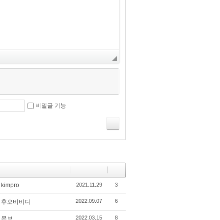
비밀글 기능
kimpro
2021.11.29
3
2022.09.07
6
후오비비디
2022.03.15
8
몬브