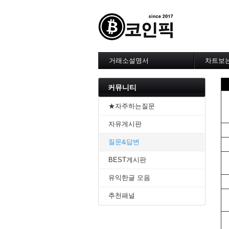
거래소설명서
차트보
--------
1. 바이
커뮤니티
2. 비트
3. 바이
★자주하는질문
4. 업비
자유게시판
5. 빗썸
6. 트레
질문&답변
7. 크립
-------차
BEST게시판
1. 기본
2. 봉차
유익한글 모음
3. 호가
추천패널
4. 분봉
5. 고점
6. 상승
7. 거래