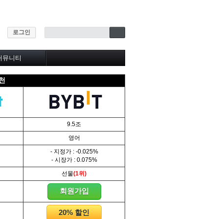
로그인
커뮤니티
★자주하는질문
추천
자유게시판
질문&답변
BEST게시판
유익한글 모음
추천패널
9.5조
영어
- 지정가 : -0.025%
- 시장가 : 0.075%
선물
(1위)
회원가입
20% 할인