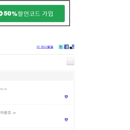
이 게시물을
Tw
Fa
De
itte
ce
lici
r
bo
ou
ok
s
ㅋㅋㅋ
부자됬죠 ㅠ