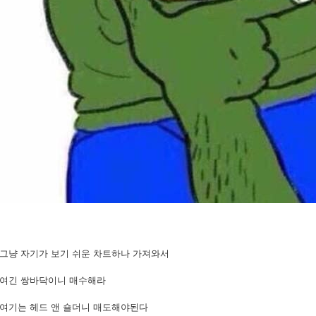
CD - 수렴확산지수
 - 볼린저밴드
 - 상대강도지수
O - 피보나치되돌림
 - 일목평균표
OM - 듀얼 모멘텀
 - 채널지수
CH - 스토캐스틱
AR - 파라볼릭
I - 방향운동지수
X - 평균방향지수
R - 등락비율
 - 거래량비율
그냥 자기가 보기 쉬운 차트하나 가져와서
여긴 쌍바닥이니 매수해라
여기는 헤드 앤 숄더니 매도해야된다