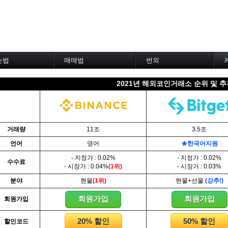
는법
매매법
번외
차트 설정--------
------실전 매매법------
코인거래소 비교
2021년 해외코인거래소 순위 및 
낸스 차트설정
1. 이평선 매매법
선물수수료 비교
맥스 차트설정
2. 60이평선 매매법
할인코드 비교
비트 차트설정
3. 골든크로스 매매법
코인백서모음
트 차트설정
4. 데스크로스 매매법
코인용어정리
 차트설정
5. MACD 매매법
TradingView
거래량
11조
3.5조
이딩뷰
6. RSI 매매법
Investing.com
언어
영어
★한국어지원
토워치
7. 볼린저밴드 매매법
De-Fi - 디파이
트의 기본-------
8. 피보나치 매매법
NFT - 대체불가토큰
- 지정가 : 0.02%
- 지정가 : 0.02%
수수료
9. 거래량 매매법
P2P 거래소
- 시장가 : 0.04%
(1위)
- 시장가 : 0.03%
트
10. 사께다전법
※ 프로그램 자동매매
분야
현물
(1위)
현물+선물
(강추!)
창,거래창
11. 엘리어트 매매법
※ 로보어드바이저
12. 쌍바닥,쌍봉 매매법
※ 코인 애널리틱스
회원가입
회원가입
회원가입
과 저점
13. 지지 & 저항 매매법
인플루언서 트위터
과 조정
14. 일목균형표 매매법
암호화폐 지갑
20% 할인
50% 할인
할인코드
량
15. DMI 매매법
가상화폐 채굴