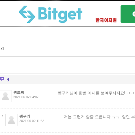
[
2
]
4
퀀트픽
펭구리님이 한번 예시를 보여주시지요! ㅋ
2021.06.02 04:07
펭구리
저는 그런거 할줄 모릅니다 ㅠㅠ. 알면 
2021.06.02 11:53