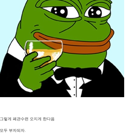
그렇게 폐관수련 오지게 한다음
모두 부자되자.