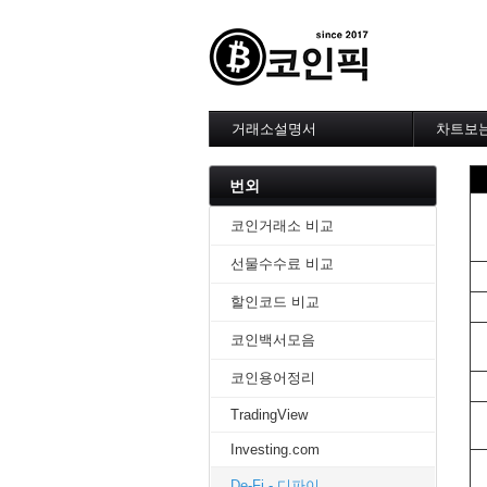
거래소설명서
차트보
--------
1. 바이
번외
2. 비트
3. 바이
코인거래소 비교
4. 업비
선물수수료 비교
5. 빗썸
6. 트레
할인코드 비교
7. 크립
-------차
코인백서모음
1. 기본
2. 봉차
코인용어정리
3. 호가
TradingView
4. 분봉
5. 고점
Investing.com
6. 상승
7. 거래
De-Fi - 디파이