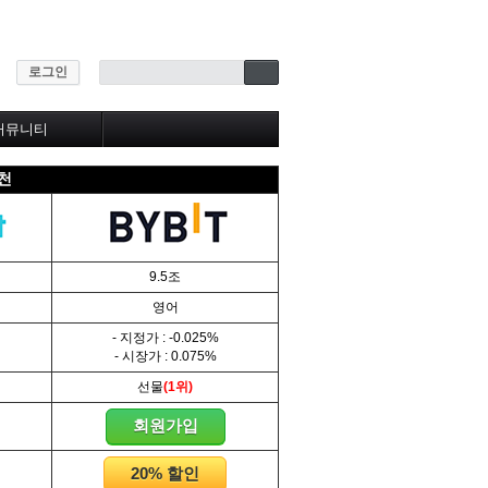
로그인
커뮤니티
★자주하는질문
추천
자유게시판
질문&답변
BEST게시판
유익한글 모음
추천패널
9.5조
영어
- 지정가 : -0.025%
- 시장가 : 0.075%
선물
(1위)
회원가입
20% 할인