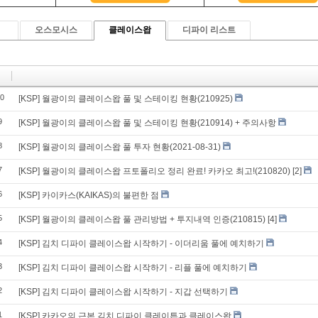
선,저항선
유용한사이트
크로스
짤방(gif) 자료실
오스모시스
클레이스왑
디파이 리스트
드크로스
캔들 패턴--------
패턴(1)
패턴(2)
패턴(3)
0
[KSP] 월광이의 클레이스왑 풀 및 스테이킹 현황(210925)
패턴(4)
9
[KSP] 월광이의 클레이스왑 풀 및 스테이킹 현황(210914) + 주의사항
패턴(5)
차트 패턴--------
8
[KSP] 월광이의 클레이스왑 풀 투자 현황(2021-08-31)
수렴 패턴
형 패턴
7
[KSP] 월광이의 클레이스왑 프토폴리오 정리 완료! 카카오 최고!(210820)
[2]
수렴 패턴 종류
6
[KSP] 카이카스(KAIKAS)의 불편한 점
닥 패턴
 캣 바운스 패턴
5
[KSP] 월광이의 클레이스왑 풀 관리방법 + 투지내역 인증(210815)
[4]
 앤 숄더 패턴
닉 패턴
4
[KSP] 김치 디파이 클레이스왑 시작하기 - 이더리움 풀에 예치하기
이론 패턴
3
먼민스키 패턴
[KSP] 김치 디파이 클레이스왑 시작하기 - 리플 풀에 예치하기
리어트 파동
2
[KSP] 김치 디파이 클레이스왑 시작하기 - 지갑 선택하기
술적 지표-------
- 이동평균선
1
[KSP] 카카오의 근본 김치 디파이 클레이튼과 클레이스왑