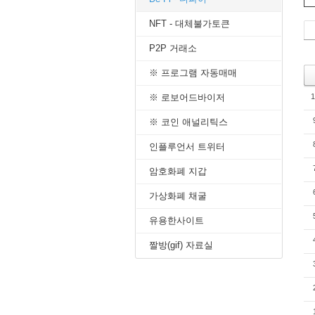
8. 지지
NFT - 대체불가토큰
9. 골든
10. 데
P2P 거래소
--------
1. 캔들 
※ 프로그램 자동매매
2. 캔들 
3. 캔들 
※ 로보어드바이저
1
4. 캔들 
※ 코인 애널리틱스
5. 캔들 
--------
인플루언서 트위터
1. 삼각
2. 쐐기
암호화폐 지갑
3. 삼각
4. 쌍바
가상화폐 채굴
5. 데드
유용한사이트
6. 헤드
7. 하모
짤방(gif) 자료실
8. 다우
9. 하이
10. 엘
-------기
1. MA 