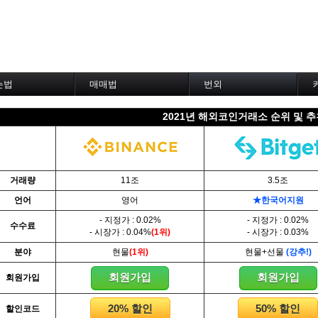
는법
매매법
번외
차트 설정--------
------실전 매매법------
코인거래소 비교
2021년 해외코인거래소 순위 및 
낸스 차트설정
1. 이평선 매매법
선물수수료 비교
맥스 차트설정
2. 60이평선 매매법
할인코드 비교
비트 차트설정
3. 골든크로스 매매법
코인백서모음
트 차트설정
4. 데스크로스 매매법
코인용어정리
 차트설정
5. MACD 매매법
TradingView
거래량
11조
3.5조
이딩뷰
6. RSI 매매법
Investing.com
언어
영어
★한국어지원
토워치
7. 볼린저밴드 매매법
De-Fi - 디파이
트의 기본-------
8. 피보나치 매매법
NFT - 대체불가토큰
- 지정가 : 0.02%
- 지정가 : 0.02%
수수료
9. 거래량 매매법
P2P 거래소
- 시장가 : 0.04%
(1위)
- 시장가 : 0.03%
트
10. 사께다전법
※ 프로그램 자동매매
분야
현물
(1위)
현물+선물
(강추!)
창,거래창
11. 엘리어트 매매법
※ 로보어드바이저
12. 쌍바닥,쌍봉 매매법
※ 코인 애널리틱스
회원가입
회원가입
회원가입
과 저점
13. 지지 & 저항 매매법
인플루언서 트위터
과 조정
14. 일목균형표 매매법
암호화폐 지갑
20% 할인
50% 할인
할인코드
량
15. DMI 매매법
가상화폐 채굴