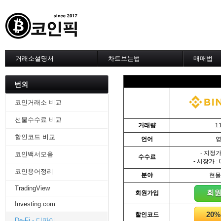
거래소설명서
차트보는법
매매법
--------차트 설정--------
------실전 
1. 바이낸스 차트설정
1. 이평선
번외
2. 비트맥스 차트설정
2. 60이
3. 바이비트 차트설정
3. 골든크
코인거래소 비교
4. 업비트 차트설정
4. 데스크
선물수수료 비교
5. 빗썸 차트설정
5. MACD
거래량
1
6. 트레이딩뷰
6. RSI 
할인코드 비교
언어
7. 크립토워치
7. 볼린저
-------차트의 기본-------
8. 피보나
- 지정가 
코인백서모음
수수료
1. 기본
9. 거래량
- 시장가 : 
2. 봉차트
10. 사께
코인용어정리
분야
현물
3. 호가창,거래창
11. 엘리
TradingView
4. 분봉
12. 쌍바
회
회원가입
5. 고점과 저점
13. 지지 
Investing.com
6. 상승과 조정
14. 일목
20
할인코드
7. 거래량
15. DMI
De-Fi - 디파이