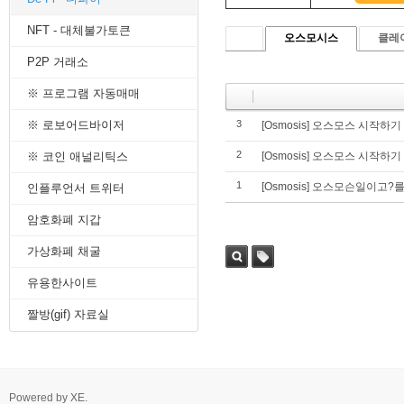
8. 지지선,저항선
NFT - 대체불가토큰
9. 골든크로스
오스모시스
클레
10. 데드크로스
P2P 거래소
--------캔들 패턴--------
1. 캔들 패턴(1)
※ 프로그램 자동매매
2. 캔들 패턴(2)
3. 캔들 패턴(3)
※ 로보어드바이저
3
[Osmosis] 오스모스 시작하기 
4. 캔들 패턴(4)
2
※ 코인 애널리틱스
[Osmosis] 오스모스 시작하기 
5. 캔들 패턴(5)
--------차트 패턴--------
1
[Osmosis] 오스모슨일이고
인플루언서 트위터
1. 삼각수렴 패턴
2. 쐐기형 패턴
암호화폐 지갑
3. 삼각수렴 패턴 종류
4. 쌍바닥 패턴
가상화폐 채굴
5. 데드 캣 바운스 패턴
유용한사이트
6. 헤드 앤 숄더 패턴
7. 하모닉 패턴
짤방(gif) 자료실
8. 다우이론 패턴
9. 하이먼민스키 패턴
10. 엘리어트 파동
-------기술적 지표-------
1. MA - 이동평균선
Powered by
XE
.