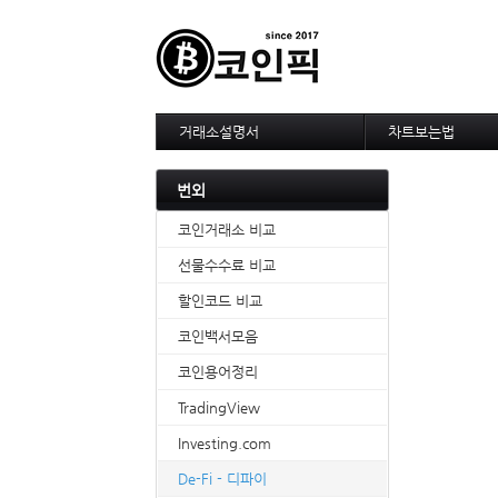
거래소설명서
차트보는법
--------차트 설정-----
1. 바이낸스 차트설
번외
2. 비트맥스 차트설
3. 바이비트 차트설
코인거래소 비교
4. 업비트 차트설정
선물수수료 비교
5. 빗썸 차트설정
6. 트레이딩뷰
할인코드 비교
7. 크립토워치
코인백서모음
-------차트의 기본----
1. 기본
코인용어정리
2. 봉차트
3. 호가창,거래창
TradingView
4. 분봉
Investing.com
5. 고점과 저점
6. 상승과 조정
De-Fi - 디파이
7. 거래량