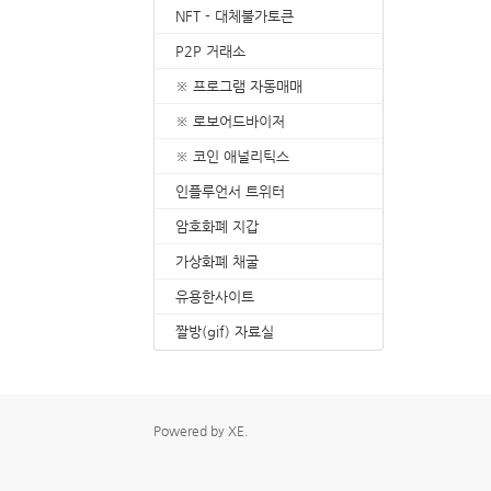
NFT - 대체불가토큰
8. 지지선,저항선
9. 골든크로스
P2P 거래소
10. 데드크로스
--------캔들 패턴-----
※ 프로그램 자동매매
1. 캔들 패턴(1)
※ 로보어드바이저
2. 캔들 패턴(2)
3. 캔들 패턴(3)
※ 코인 애널리틱스
4. 캔들 패턴(4)
인플루언서 트위터
5. 캔들 패턴(5)
--------차트 패턴-----
암호화폐 지갑
1. 삼각수렴 패턴
2. 쐐기형 패턴
가상화폐 채굴
3. 삼각수렴 패턴 종
유용한사이트
4. 쌍바닥 패턴
5. 데드 캣 바운스 
짤방(gif) 자료실
6. 헤드 앤 숄더 패턴
7. 하모닉 패턴
8. 다우이론 패턴
9. 하이먼민스키 패
Powered by
XE
.
10. 엘리어트 파동
-------기술적 지표----
1. MA - 이동평균선