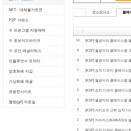
8. 지지선,저항선
NFT - 대체불가토큰
9. 골든크로스
오스모시스
클레
10. 데드크로스
P2P 거래소
--------캔들 패턴--------
1. 캔들 패턴(1)
※ 프로그램 자동매매
2. 캔들 패턴(2)
3. 캔들 패턴(3)
※ 로보어드바이저
10
[KSP] 월광이의 클레이스왑 풀
4. 캔들 패턴(4)
9
※ 코인 애널리틱스
[KSP] 월광이의 클레이스왑 프
5. 캔들 패턴(5)
--------차트 패턴--------
8
[KSP] 월광이의 클레이스왑 풀
인플루언서 트위터
1. 삼각수렴 패턴
2. 쐐기형 패턴
7
[KSP] 김치 디파이 클레이스
암호화폐 지갑
3. 삼각수렴 패턴 종류
6
[KSP] 월광이의 클레이스왑 풀
4. 쌍바닥 패턴
가상화폐 채굴
5. 데드 캣 바운스 패턴
5
[KSP] 김치 디파이 클레이스
유용한사이트
6. 헤드 앤 숄더 패턴
7. 하모닉 패턴
4
[KSP] 월광이의 클레이스왑 풀 
짤방(gif) 자료실
8. 다우이론 패턴
3
9. 하이먼민스키 패턴
[KSP] 카카오의 근본 김치
10. 엘리어트 파동
2
[KSP] 카이카스(KAIKAS)의
-------기술적 지표-------
1. MA - 이동평균선
1
[KSP] 김치 디파이 클레이스