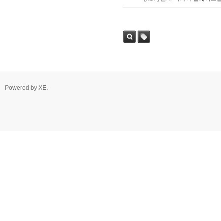
2. MACD - 수렴확산지수
3. BOL - 볼린저밴드
4. RSI - 상대강도지수
5. FIBO - 피보나치되돌림
6. IKH - 일목평균표
7. D.MOM - 듀얼 모멘텀
8. CCI - 채널지수
9. STOCH - 스토캐스틱
10. PSAR - 파라볼릭
Powered by
XE
.
11. DMI - 방향운동지수
12. ADX - 평균방향지수
13. ADR - 등락비율
14. VR - 거래량비율