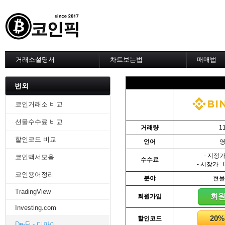
거래소설명서
차트보는법
매매법
--------차트 설정--------
------실전 
1. 바이낸스 차트설정
1. 이평선
번외
2. 비트맥스 차트설정
2. 60이
3. 바이비트 차트설정
3. 골든크
코인거래소 비교
4. 업비트 차트설정
4. 데스크
선물수수료 비교
5. 빗썸 차트설정
5. MACD
거래량
1
6. 트레이딩뷰
6. RSI 
할인코드 비교
언어
7. 크립토워치
7. 볼린저
-------차트의 기본-------
8. 피보나
- 지정가 
코인백서모음
수수료
1. 기본
9. 거래량
- 시장가 : 
2. 봉차트
10. 사께
코인용어정리
분야
현물
3. 호가창,거래창
11. 엘리
TradingView
4. 분봉
12. 쌍바
회
회원가입
5. 고점과 저점
13. 지지 
Investing.com
6. 상승과 조정
14. 일목
20
할인코드
7. 거래량
15. DMI
De-Fi - 디파이