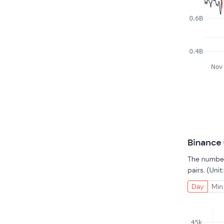
2. MACD - 수렴확산지수
3. BOL - 볼린저밴드
4. RSI - 상대강도지수
5. FIBO - 피보나치되돌림
6. IKH - 일목평균표
7. D.MOM - 듀얼 모멘텀
8. CCI - 채널지수
9. STOCH - 스토캐스틱
10. PSAR - 파라볼릭
11. DMI - 방향운동지수
12. ADX - 평균방향지수
13. ADR - 등락비율
14. VR - 거래량비율