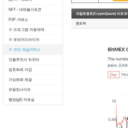
8. 지지선,저항선
NFT - 대체불가토큰
9. 골든크로스
크립토퀀트(CryptoQuant) 비
10. 데드크로스
P2P 거래소
--------캔들 패턴--------
퀀트픽
1. 캔들 패턴(1)
※ 프로그램 자동매매
2. 캔들 패턴(2)
3. 캔들 패턴(3)
※ 로보어드바이저
4. 캔들 패턴(4)
※ 코인 애널리틱스
5. 캔들 패턴(5)
--------차트 패턴--------
인플루언서 트위터
1. 삼각수렴 패턴
2. 쐐기형 패턴
암호화폐 지갑
3. 삼각수렴 패턴 종류
4. 쌍바닥 패턴
가상화폐 채굴
5. 데드 캣 바운스 패턴
유용한사이트
6. 헤드 앤 숄더 패턴
7. 하모닉 패턴
짤방(gif) 자료실
8. 다우이론 패턴
9. 하이먼민스키 패턴
10. 엘리어트 파동
-------기술적 지표-------
1. MA - 이동평균선