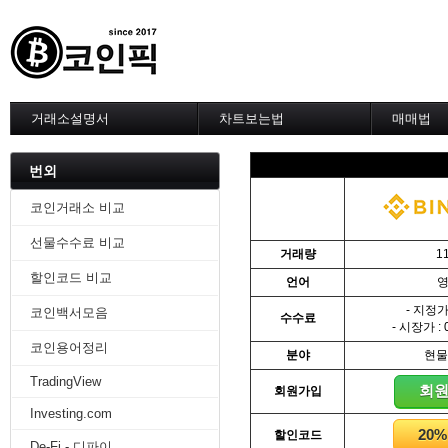
거래소설명서
차트보는법
매매법
--------차트 설정--------
------실전 
1. 바이낸스 차트설정
1. 이평선
번외
2. 비트맥스 차트설정
2. 60이
3. 바이비트 차트설정
3. 골든크
코인거래소 비교
4. 업비트 차트설정
4. 데스크
선물수수료 비교
5. 빗썸 차트설정
5. MACD
거래량
1
6. 트레이딩뷰
6. RSI 
할인코드 비교
언어
7. 크립토워치
7. 볼린저
-------차트의 기본-------
8. 피보나
- 지정가 
코인백서모음
수수료
1. 기본
9. 거래량
- 시장가 : 
2. 봉차트
10. 사께
코인용어정리
분야
현물
3. 호가창,거래창
11. 엘리
TradingView
4. 분봉
12. 쌍바
회
회원가입
5. 고점과 저점
13. 지지 
Investing.com
6. 상승과 조정
14. 일목
20
할인코드
7. 거래량
15. DMI
De-Fi - 디파이