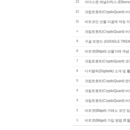
13
이더스캔 애널리틱스 (Ethersca
12
크립토퀀트(CryptoQuant
11
비트코인 선물 미결제 약정 지
»
크립토퀀트(CryptoQuant)
9
구글 트랜드 (GOOGLE TRE
8
비트겟(Bitget) 선물거래 개념
7
크립토퀀트(CryptoQuant)
6
디지탈릭(Digitalik) 소개 및
5
크립토퀀트(CryptoQuant) 
4
크립토퀀트(CryptoQuant
3
크립토퀀트(CryptoQuant)
2
비트겟(Bitget) 거래소 코인 
1
비트겟(Bitget) 가입 방법 (ft