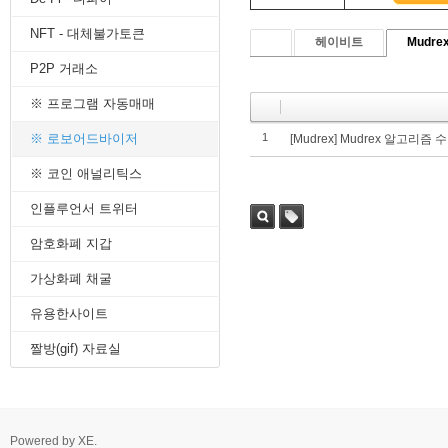
8. 지지선,저항선
NFT - 대체불가토큰
9. 골든크로스
헤이비트
Mudre
10. 데드크로스
P2P 거래소
--------캔들 패턴--------
1. 캔들 패턴(1)
※ 프로그램 자동매매
2. 캔들 패턴(2)
3. 캔들 패턴(3)
※ 로보어드바이저
1
[Mudrex] Mudrex 알고리즘
4. 캔들 패턴(4)
※ 코인 애널리틱스
5. 캔들 패턴(5)
--------차트 패턴--------
인플루언서 트위터
1. 삼각수렴 패턴
2. 쐐기형 패턴
암호화폐 지갑
3. 삼각수렴 패턴 종류
4. 쌍바닥 패턴
가상화폐 채굴
5. 데드 캣 바운스 패턴
유용한사이트
6. 헤드 앤 숄더 패턴
7. 하모닉 패턴
짤방(gif) 자료실
8. 다우이론 패턴
9. 하이먼민스키 패턴
10. 엘리어트 파동
-------기술적 지표-------
1. MA - 이동평균선
Powered by
XE
.