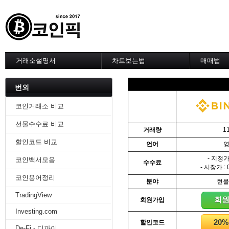
거래소설명서
차트보는법
매매법
--------차트 설정--------
------실전 
1. 바이낸스 차트설정
1. 이평선
번외
2. 비트맥스 차트설정
2. 60이
3. 바이비트 차트설정
3. 골든크
코인거래소 비교
4. 업비트 차트설정
4. 데스크
선물수수료 비교
5. 빗썸 차트설정
5. MACD
거래량
1
6. 트레이딩뷰
6. RSI 
할인코드 비교
언어
7. 크립토워치
7. 볼린저
-------차트의 기본-------
8. 피보나
- 지정가 
코인백서모음
수수료
1. 기본
9. 거래량
- 시장가 : 
2. 봉차트
10. 사께
코인용어정리
분야
현물
3. 호가창,거래창
11. 엘리
TradingView
4. 분봉
12. 쌍바
회
회원가입
5. 고점과 저점
13. 지지 
Investing.com
6. 상승과 조정
14. 일목
20
할인코드
7. 거래량
15. DMI
De-Fi - 디파이