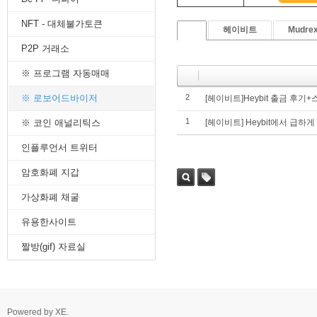
8. 지지선,저항선
NFT - 대체불가토큰
9. 골든크로스
헤이비트
Mudre
10. 데드크로스
P2P 거래소
--------캔들 패턴--------
1. 캔들 패턴(1)
※ 프로그램 자동매매
2. 캔들 패턴(2)
3. 캔들 패턴(3)
※ 로보어드바이저
2
[헤이비트]Heybit 출금 후기+
4. 캔들 패턴(4)
1
※ 코인 애널리틱스
[헤이비트] Heybit에서 급
5. 캔들 패턴(5)
--------차트 패턴--------
인플루언서 트위터
1. 삼각수렴 패턴
2. 쐐기형 패턴
암호화폐 지갑
3. 삼각수렴 패턴 종류
4. 쌍바닥 패턴
가상화폐 채굴
5. 데드 캣 바운스 패턴
유용한사이트
6. 헤드 앤 숄더 패턴
7. 하모닉 패턴
짤방(gif) 자료실
8. 다우이론 패턴
9. 하이먼민스키 패턴
10. 엘리어트 파동
-------기술적 지표-------
1. MA - 이동평균선
Powered by
XE
.