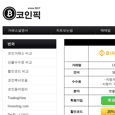
거래소설명서
차트보는법
매매법
--------차트 설정--------
------실전 
1. 바이낸스 차트설정
1. 이평선
번외
2. 비트맥스 차트설정
2. 60이
3. 바이비트 차트설정
3. 골든크
코인거래소 비교
4. 업비트 차트설정
4. 데스크
선물수수료 비교
5. 빗썸 차트설정
5. MACD
거래량
1
6. 트레이딩뷰
6. RSI 
할인코드 비교
언어
7. 크립토워치
7. 볼린저
-------차트의 기본-------
8. 피보나
- 지정가 
코인백서모음
수수료
1. 기본
9. 거래량
- 시장가 : 
2. 봉차트
10. 사께
코인용어정리
분야
현물
3. 호가창,거래창
11. 엘리
TradingView
4. 분봉
12. 쌍바
회
회원가입
5. 고점과 저점
13. 지지 
Investing.com
6. 상승과 조정
14. 일목
20
할인코드
7. 거래량
15. DMI
De-Fi - 디파이