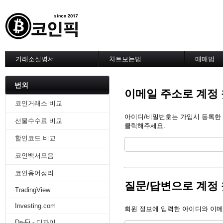
거래소설명서
차트보는법
매매법
--------차트 설정--------
------실전 
1. 바이낸스 차트설정
1. 이평선
번외
이메일 주소로 계정
2. 비트맥스 차트설정
2. 60이
3. 바이비트 차트설정
3. 골든크
코인거래소 비교
4. 업비트 차트설정
4. 데스크
아이디/비밀번호는 가입시 등록한 메
선물수수료 비교
5. 빗썸 차트설정
5. MACD
클릭해주세요.
6. 트레이딩뷰
6. RSI 
할인코드 비교
7. 크립토워치
7. 볼린저
-------차트의 기본-------
8. 피보나
코인백서모음
1. 기본
9. 거래량
2. 봉차트
10. 사께
코인용어정리
3. 호가창,거래창
11. 엘리
질문/답변으로 계정
TradingView
4. 분봉
12. 쌍바
5. 고점과 저점
13. 지지 
Investing.com
회원 정보에 입력한 아이디와 이메
6. 상승과 조정
14. 일목
7. 거래량
15. DMI
De-Fi - 디파이