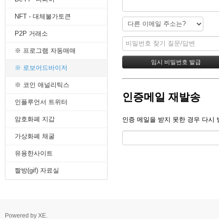
8. 지지선,저항선
NFT - 대체불가토큰
9. 골든크로스
10. 데드크로스
P2P 거래소
--------캔들 패턴--------
1. 캔들 패턴(1)
※ 프로그램 자동매매
2. 캔들 패턴(2)
3. 캔들 패턴(3)
※ 로보어드바이저
4. 캔들 패턴(4)
※ 코인 애널리틱스
5. 캔들 패턴(5)
인증메일 재발송
--------차트 패턴--------
인플루언서 트위터
1. 삼각수렴 패턴
2. 쐐기형 패턴
암호화폐 지갑
인증 메일을 받지 못한 경우 다시 
3. 삼각수렴 패턴 종류
4. 쌍바닥 패턴
가상화폐 채굴
5. 데드 캣 바운스 패턴
유용한사이트
6. 헤드 앤 숄더 패턴
7. 하모닉 패턴
짤방(gif) 자료실
8. 다우이론 패턴
9. 하이먼민스키 패턴
10. 엘리어트 파동
-------기술적 지표-------
1. MA - 이동평균선
Powered by
XE
.