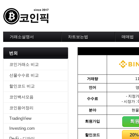
거래소설명서
차트보는법
매매법
--------차트 설정--------
------실전 
1. 바이낸스 차트설정
1. 이평선
번외
2. 비트맥스 차트설정
2. 60이
3. 바이비트 차트설정
3. 골든크
코인거래소 비교
4. 업비트 차트설정
4. 데스크
선물수수료 비교
5. 빗썸 차트설정
5. MACD
거래량
1
6. 트레이딩뷰
6. RSI 
할인코드 비교
언어
7. 크립토워치
7. 볼린저
-------차트의 기본-------
8. 피보나
- 지정가 
코인백서모음
수수료
1. 기본
9. 거래량
- 시장가 : 
2. 봉차트
10. 사께
코인용어정리
분야
현물
3. 호가창,거래창
11. 엘리
TradingView
4. 분봉
12. 쌍바
회
회원가입
5. 고점과 저점
13. 지지 
Investing.com
6. 상승과 조정
14. 일목
20
할인코드
7. 거래량
15. DMI
De-Fi - 디파이