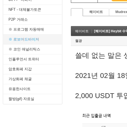
8. 지지선,저항선
NFT - 대체불가토큰
9. 골든크로스
헤이비트
Mudre
10. 데드크로스
P2P 거래소
--------캔들 패턴--------
1. 캔들 패턴(1)
※ 프로그램 자동매매
헤이비트
[헤이비트] Heybit 수
2. 캔들 패턴(2)
3. 캔들 패턴(3)
※ 로보어드바이저
월광
4. 캔들 패턴(4)
※ 코인 애널리틱스
5. 캔들 패턴(5)
쓸데 없는 말은
--------차트 패턴--------
인플루언서 트위터
1. 삼각수렴 패턴
2. 쐐기형 패턴
암호화폐 지갑
3. 삼각수렴 패턴 종류
2021년 02월 
4. 쌍바닥 패턴
가상화폐 채굴
5. 데드 캣 바운스 패턴
유용한사이트
6. 헤드 앤 숄더 패턴
2,000 USDT 투
7. 하모닉 패턴
짤방(gif) 자료실
8. 다우이론 패턴
9. 하이먼민스키 패턴
10. 엘리어트 파동
-------기술적 지표-------
1. MA - 이동평균선