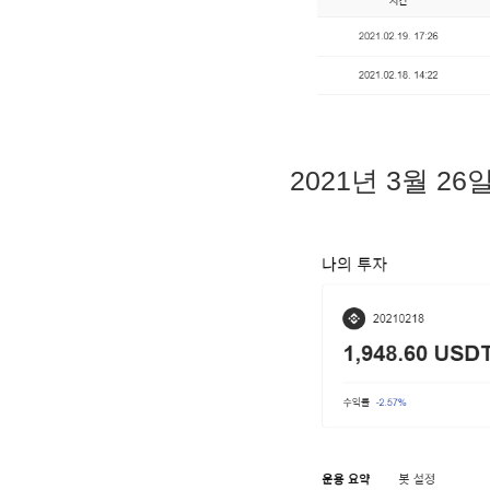
2. MACD - 수렴확산지수
3. BOL - 볼린저밴드
4. RSI - 상대강도지수
5. FIBO - 피보나치되돌림
6. IKH - 일목평균표
7. D.MOM - 듀얼 모멘텀
8. CCI - 채널지수
9. STOCH - 스토캐스틱
2021년 3월 26
10. PSAR - 파라볼릭
11. DMI - 방향운동지수
12. ADX - 평균방향지수
13. ADR - 등락비율
14. VR - 거래량비율