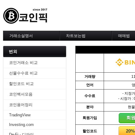
거래소설명서
차트보는법
매매법
--------차트 설정--------
------실전 
1. 바이낸스 차트설정
1. 이평선
번외
2. 비트맥스 차트설정
2. 60이
3. 바이비트 차트설정
3. 골든크
코인거래소 비교
4. 업비트 차트설정
4. 데스크
선물수수료 비교
5. 빗썸 차트설정
5. MACD
거래량
1
6. 트레이딩뷰
6. RSI 
할인코드 비교
언어
7. 크립토워치
7. 볼린저
-------차트의 기본-------
8. 피보나
- 지정가 
코인백서모음
수수료
1. 기본
9. 거래량
- 시장가 : 
2. 봉차트
10. 사께
코인용어정리
분야
현물
3. 호가창,거래창
11. 엘리
TradingView
4. 분봉
12. 쌍바
회
회원가입
5. 고점과 저점
13. 지지 
Investing.com
6. 상승과 조정
14. 일목
20
할인코드
7. 거래량
15. DMI
De-Fi - 디파이