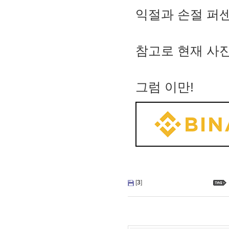
익절과 손절 퍼
참고로 현재 사
그럼 이만!
[
3
]