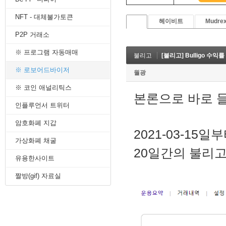
8. 지지선,저항선
NFT - 대체불가토큰
9. 골든크로스
헤이비트
Mudre
10. 데드크로스
P2P 거래소
--------캔들 패턴--------
1. 캔들 패턴(1)
※ 프로그램 자동매매
불리고
[불리고] Bulligo 수익률
2. 캔들 패턴(2)
3. 캔들 패턴(3)
※ 로보어드바이저
월광
4. 캔들 패턴(4)
※ 코인 애널리틱스
5. 캔들 패턴(5)
본론으로 바로 
--------차트 패턴--------
인플루언서 트위터
1. 삼각수렴 패턴
2. 쐐기형 패턴
암호화폐 지갑
3. 삼각수렴 패턴 종류
2021-03-15일부
4. 쌍바닥 패턴
가상화폐 채굴
20일간의 불리고
5. 데드 캣 바운스 패턴
유용한사이트
6. 헤드 앤 숄더 패턴
7. 하모닉 패턴
짤방(gif) 자료실
8. 다우이론 패턴
9. 하이먼민스키 패턴
10. 엘리어트 파동
-------기술적 지표-------
1. MA - 이동평균선