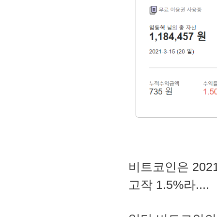
2. MACD - 수렴확산지수
3. BOL - 볼린저밴드
4. RSI - 상대강도지수
5. FIBO - 피보나치되돌림
6. IKH - 일목평균표
7. D.MOM - 듀얼 모멘텀
8. CCI - 채널지수
9. STOCH - 스토캐스틱
10. PSAR - 파라볼릭
11. DMI - 방향운동지수
12. ADX - 평균방향지수
13. ADR - 등락비율
14. VR - 거래량비율
비트코인은 2021
고작 1.5%라....