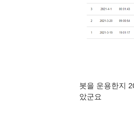
봇을 운용한지 2
았군요