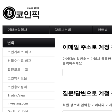
거래소설명서
차트보는법
매매법
--------차트 설정--------
------실전 
1. 바이낸스 차트설정
1. 이평선
번외
이메일 주소로 계정
2. 비트맥스 차트설정
2. 60이
3. 바이비트 차트설정
3. 골든크
코인거래소 비교
4. 업비트 차트설정
4. 데스크
아이디/비밀번호는 가입시 등록한 메
선물수수료 비교
5. 빗썸 차트설정
5. MACD
클릭해주세요.
6. 트레이딩뷰
6. RSI 
할인코드 비교
7. 크립토워치
7. 볼린저
-------차트의 기본-------
8. 피보나
코인백서모음
1. 기본
9. 거래량
2. 봉차트
10. 사께
코인용어정리
3. 호가창,거래창
11. 엘리
질문/답변으로 계정
TradingView
4. 분봉
12. 쌍바
5. 고점과 저점
13. 지지 
Investing.com
회원 정보에 입력한 아이디와 이메
6. 상승과 조정
14. 일목
7. 거래량
15. DMI
De-Fi - 디파이