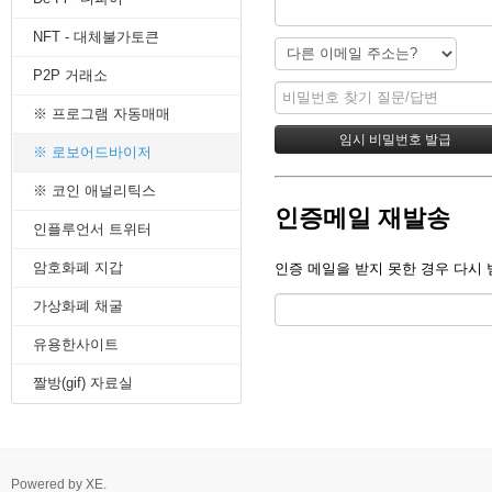
8. 지지선,저항선
NFT - 대체불가토큰
9. 골든크로스
10. 데드크로스
P2P 거래소
--------캔들 패턴--------
1. 캔들 패턴(1)
※ 프로그램 자동매매
2. 캔들 패턴(2)
3. 캔들 패턴(3)
※ 로보어드바이저
4. 캔들 패턴(4)
※ 코인 애널리틱스
5. 캔들 패턴(5)
인증메일 재발송
--------차트 패턴--------
인플루언서 트위터
1. 삼각수렴 패턴
2. 쐐기형 패턴
암호화폐 지갑
인증 메일을 받지 못한 경우 다시 
3. 삼각수렴 패턴 종류
4. 쌍바닥 패턴
가상화폐 채굴
5. 데드 캣 바운스 패턴
유용한사이트
6. 헤드 앤 숄더 패턴
7. 하모닉 패턴
짤방(gif) 자료실
8. 다우이론 패턴
9. 하이먼민스키 패턴
10. 엘리어트 파동
-------기술적 지표-------
1. MA - 이동평균선
Powered by
XE
.