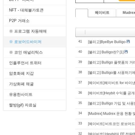
8. 지지선,저항선
NFT - 대체불가토큰
9. 골든크로스
헤이비트
Mudre
10. 데드크로스
P2P 거래소
--------캔들 패턴--------
1. 캔들 패턴(1)
※ 프로그램 자동매매
2. 캔들 패턴(2)
3. 캔들 패턴(3)
※ 로보어드바이저
41
[불리고]ByeBye Bulligo
4. 캔들 패턴(4)
40
※ 코인 애널리틱스
[불리고] Bulligo란?
[1]
5. 캔들 패턴(5)
--------차트 패턴--------
39
[불리고] Bulligo 플랫폼의 
인플루언서 트위터
1. 삼각수렴 패턴
2. 쐐기형 패턴
38
[불리고] Bulligo를 사용하
암호화폐 지갑
3. 삼각수렴 패턴 종류
37
[헤이비트]헤이비트 for 바이낸
4. 쌍바닥 패턴
가상화폐 채굴
5. 데드 캣 바운스 패턴
36
[헤이비트]Heybit 수익률 공개
유용한사이트
6. 헤드 앤 숄더 패턴
7. 하모닉 패턴
35
[불리고] Bulligo 가입 및 사
짤방(gif) 자료실
8. 다우이론 패턴
34
9. 하이먼민스키 패턴
[Mudrex] Mudrex 운용 현황
10. 엘리어트 파동
33
[헤이비트] 비트코인 로보어드바
-------기술적 지표-------
1. MA - 이동평균선
32
[헤이비트] Heybit의 FF 전략(