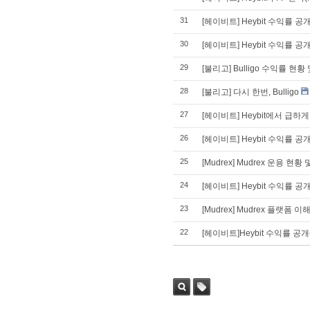
2. MACD - 수렴확산지수
3. BOL - 볼린저밴드
31
[헤이비트] Heybit 수익률 공개(
4. RSI - 상대강도지수
30
[헤이비트] Heybit 수익률 공개
5. FIBO - 피보나치되돌림
6. IKH - 일목평균표
29
[불리고] Bulligo 수익률 현황 
7. D.MOM - 듀얼 모멘텀
8. CCI - 채널지수
28
[불리고] 다시 한번, Bulligo
9. STOCH - 스토캐스틱
27
[헤이비트] Heybit에서 급
10. PSAR - 파라볼릭
11. DMI - 방향운동지수
26
[헤이비트] Heybit 수익률 공개(
12. ADX - 평균방향지수
13. ADR - 등락비율
25
[Mudrex] Mudrex 운용 현황
14. VR - 거래량비율
24
[헤이비트] Heybit 수익률 공
23
[Mudrex] Mudrex 플랫폼 
22
[헤이비트]Heybit 수익률 공개(