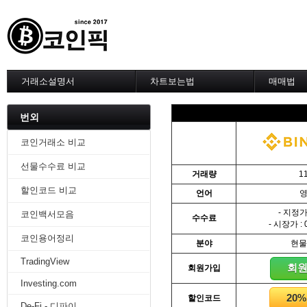
거래소설명서
차트보는법
매매법
--------차트 설정--------
------실전 
1. 바이낸스 차트설정
1. 이평선
번외
2. 비트맥스 차트설정
2. 60이
3. 바이비트 차트설정
3. 골든크
코인거래소 비교
4. 업비트 차트설정
4. 데스크
선물수수료 비교
5. 빗썸 차트설정
5. MACD
거래량
1
6. 트레이딩뷰
6. RSI 
할인코드 비교
언어
7. 크립토워치
7. 볼린저
-------차트의 기본-------
8. 피보나
- 지정가 
코인백서모음
수수료
1. 기본
9. 거래량
- 시장가 : 
2. 봉차트
10. 사께
코인용어정리
분야
현물
3. 호가창,거래창
11. 엘리
TradingView
4. 분봉
12. 쌍바
회
회원가입
5. 고점과 저점
13. 지지 
Investing.com
6. 상승과 조정
14. 일목
20
할인코드
7. 거래량
15. DMI
De-Fi - 디파이