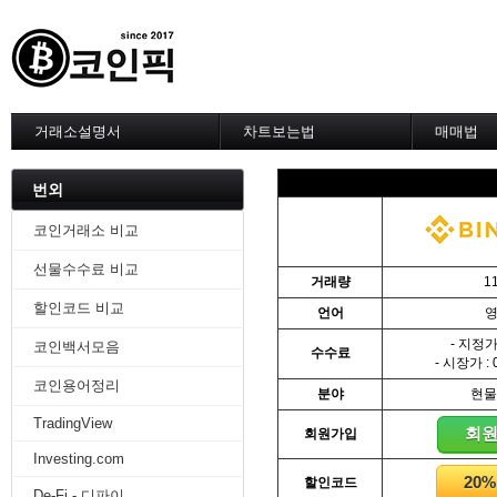
거래소설명서
차트보는법
매매법
--------차트 설정--------
------실전 
1. 바이낸스 차트설정
1. 이평선
번외
2. 비트맥스 차트설정
2. 60이
3. 바이비트 차트설정
3. 골든크
코인거래소 비교
4. 업비트 차트설정
4. 데스크
선물수수료 비교
5. 빗썸 차트설정
5. MACD
거래량
1
6. 트레이딩뷰
6. RSI 
할인코드 비교
언어
7. 크립토워치
7. 볼린저
-------차트의 기본-------
8. 피보나
- 지정가 
코인백서모음
수수료
1. 기본
9. 거래량
- 시장가 : 
2. 봉차트
10. 사께
코인용어정리
분야
현물
3. 호가창,거래창
11. 엘리
TradingView
4. 분봉
12. 쌍바
회
회원가입
5. 고점과 저점
13. 지지 
Investing.com
6. 상승과 조정
14. 일목
20
할인코드
7. 거래량
15. DMI
De-Fi - 디파이