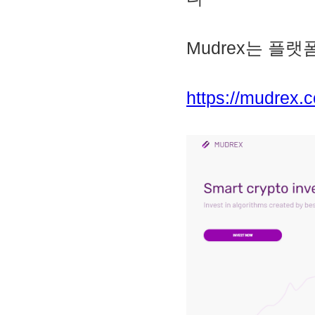
2. MACD - 수렴확산지수
3. BOL - 볼린저밴드
4. RSI - 상대강도지수
Mudrex는 플
5. FIBO - 피보나치되돌림
6. IKH - 일목평균표
7. D.MOM - 듀얼 모멘텀
8. CCI - 채널지수
https://mudrex.
9. STOCH - 스토캐스틱
10. PSAR - 파라볼릭
11. DMI - 방향운동지수
12. ADX - 평균방향지수
13. ADR - 등락비율
14. VR - 거래량비율