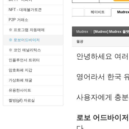
8. 지지선,저항선
NFT - 대체불가토큰
9. 골든크로스
헤이비트
Mudre
10. 데드크로스
P2P 거래소
--------캔들 패턴--------
1. 캔들 패턴(1)
※ 프로그램 자동매매
Mudrex
[Mudrex] Mudrex
2. 캔들 패턴(2)
3. 캔들 패턴(3)
※ 로보어드바이저
월광
4. 캔들 패턴(4)
※ 코인 애널리틱스
5. 캔들 패턴(5)
안녕하세요 여러
--------차트 패턴--------
인플루언서 트위터
1. 삼각수렴 패턴
2. 쐐기형 패턴
암호화폐 지갑
3. 삼각수렴 패턴 종류
영어라서 한국 
4. 쌍바닥 패턴
가상화폐 채굴
5. 데드 캣 바운스 패턴
유용한사이트
6. 헤드 앤 숄더 패턴
사용자에게 충분
7. 하모닉 패턴
짤방(gif) 자료실
8. 다우이론 패턴
9. 하이먼민스키 패턴
10. 엘리어트 파동
로보 어드바이저 
-------기술적 지표-------
1. MA - 이동평균선
다