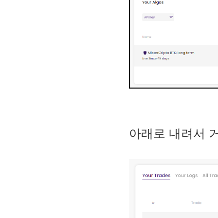
2. MACD - 수렴확산지수
3. BOL - 볼린저밴드
4. RSI - 상대강도지수
5. FIBO - 피보나치되돌림
6. IKH - 일목평균표
7. D.MOM - 듀얼 모멘텀
8. CCI - 채널지수
9. STOCH - 스토캐스틱
10. PSAR - 파라볼릭
11. DMI - 방향운동지수
12. ADX - 평균방향지수
13. ADR - 등락비율
14. VR - 거래량비율
아래로 내려서 