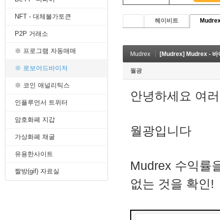
8. 지지선,저항선
NFT - 대체불가토큰
9. 골든크로스
헤이비트
Mudre
10. 데드크로스
P2P 거래소
--------캔들 패턴--------
1. 캔들 패턴(1)
※ 프로그램 자동매매
Mudrex
[Mudrex] Mudrex 
2. 캔들 패턴(2)
3. 캔들 패턴(3)
※ 로보어드바이저
월광
4. 캔들 패턴(4)
※ 코인 애널리틱스
5. 캔들 패턴(5)
안녕하세요 여
--------차트 패턴--------
인플루언서 트위터
1. 삼각수렴 패턴
2. 쐐기형 패턴
암호화폐 지갑
3. 삼각수렴 패턴 종류
월광입니다
4. 쌍바닥 패턴
가상화폐 채굴
5. 데드 캣 바운스 패턴
유용한사이트
6. 헤드 앤 숄더 패턴
Mudrex 수익
7. 하모닉 패턴
짤방(gif) 자료실
8. 다우이론 패턴
없는 것을 확인!
9. 하이먼민스키 패턴
10. 엘리어트 파동
-------기술적 지표-------
1. MA - 이동평균선