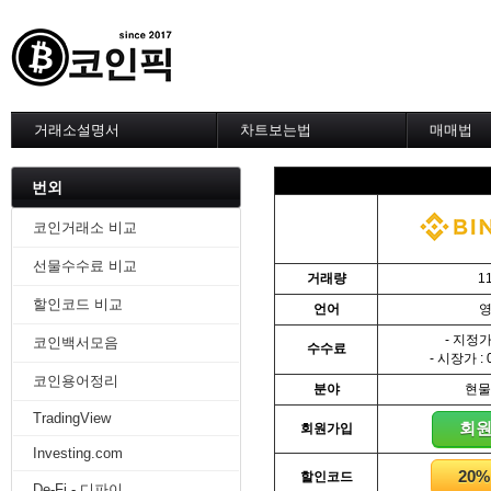
거래소설명서
차트보는법
매매법
--------차트 설정--------
------실전 
1. 바이낸스 차트설정
1. 이평선
번외
2. 비트맥스 차트설정
2. 60이
3. 바이비트 차트설정
3. 골든크
코인거래소 비교
4. 업비트 차트설정
4. 데스크
선물수수료 비교
5. 빗썸 차트설정
5. MACD
거래량
1
6. 트레이딩뷰
6. RSI 
할인코드 비교
언어
7. 크립토워치
7. 볼린저
-------차트의 기본-------
8. 피보나
- 지정가 
코인백서모음
수수료
1. 기본
9. 거래량
- 시장가 : 
2. 봉차트
10. 사께
코인용어정리
분야
현물
3. 호가창,거래창
11. 엘리
TradingView
4. 분봉
12. 쌍바
회
회원가입
5. 고점과 저점
13. 지지 
Investing.com
6. 상승과 조정
14. 일목
20
할인코드
7. 거래량
15. DMI
De-Fi - 디파이