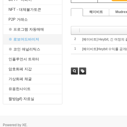
8. 지지선,저항선
NFT - 대체불가토큰
9. 골든크로스
헤이비트
Mudre
10. 데드크로스
P2P 거래소
--------캔들 패턴--------
1. 캔들 패턴(1)
※ 프로그램 자동매매
2. 캔들 패턴(2)
3. 캔들 패턴(3)
※ 로보어드바이저
2
[헤이비트] Heybit, 긴 여정의
4. 캔들 패턴(4)
1
※ 코인 애널리틱스
[헤이비트]Heybit 수익률 공개
5. 캔들 패턴(5)
--------차트 패턴--------
인플루언서 트위터
1. 삼각수렴 패턴
2. 쐐기형 패턴
암호화폐 지갑
3. 삼각수렴 패턴 종류
4. 쌍바닥 패턴
가상화폐 채굴
5. 데드 캣 바운스 패턴
유용한사이트
6. 헤드 앤 숄더 패턴
7. 하모닉 패턴
짤방(gif) 자료실
8. 다우이론 패턴
9. 하이먼민스키 패턴
10. 엘리어트 파동
-------기술적 지표-------
1. MA - 이동평균선
Powered by
XE
.