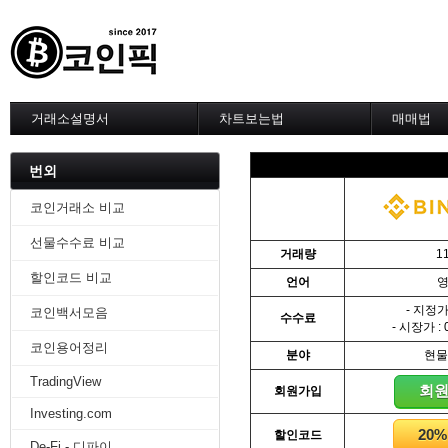
거래소설명서
차트보는법
매매법
--------차트 설정--------
------실전 
1. 바이낸스 차트설정
1. 이평선
번외
2. 비트맥스 차트설정
2. 60이
3. 바이비트 차트설정
3. 골든크
코인거래소 비교
4. 업비트 차트설정
4. 데스크
선물수수료 비교
5. 빗썸 차트설정
5. MACD
거래량
1
6. 트레이딩뷰
6. RSI 
할인코드 비교
언어
7. 크립토워치
7. 볼린저
-------차트의 기본-------
8. 피보나
- 지정가 
코인백서모음
수수료
1. 기본
9. 거래량
- 시장가 : 
2. 봉차트
10. 사께
코인용어정리
분야
현물
3. 호가창,거래창
11. 엘리
TradingView
4. 분봉
12. 쌍바
회
회원가입
5. 고점과 저점
13. 지지 
Investing.com
6. 상승과 조정
14. 일목
20
할인코드
7. 거래량
15. DMI
De-Fi - 디파이