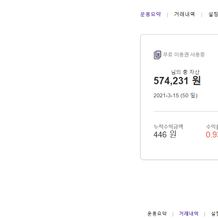
2. MACD - 수렴확산지수
3. BOL - 볼린저밴드
4. RSI - 상대강도지수
5. FIBO - 피보나치되돌림
6. IKH - 일목평균표
7. D.MOM - 듀얼 모멘텀
8. CCI - 채널지수
9. STOCH - 스토캐스틱
10. PSAR - 파라볼릭
11. DMI - 방향운동지수
12. ADX - 평균방향지수
13. ADR - 등락비율
14. VR - 거래량비율