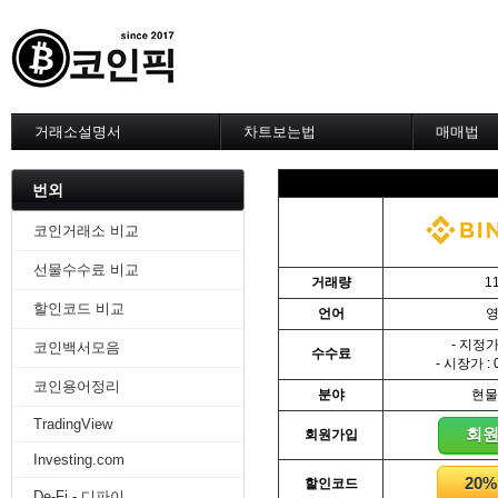
거래소설명서
차트보는법
매매법
--------차트 설정--------
------실전 
1. 바이낸스 차트설정
1. 이평선
번외
2. 비트맥스 차트설정
2. 60이
3. 바이비트 차트설정
3. 골든크
코인거래소 비교
4. 업비트 차트설정
4. 데스크
선물수수료 비교
5. 빗썸 차트설정
5. MACD
거래량
1
6. 트레이딩뷰
6. RSI 
할인코드 비교
언어
7. 크립토워치
7. 볼린저
-------차트의 기본-------
8. 피보나
- 지정가 
코인백서모음
수수료
1. 기본
9. 거래량
- 시장가 : 
2. 봉차트
10. 사께
코인용어정리
분야
현물
3. 호가창,거래창
11. 엘리
TradingView
4. 분봉
12. 쌍바
회
회원가입
5. 고점과 저점
13. 지지 
Investing.com
6. 상승과 조정
14. 일목
20
할인코드
7. 거래량
15. DMI
De-Fi - 디파이