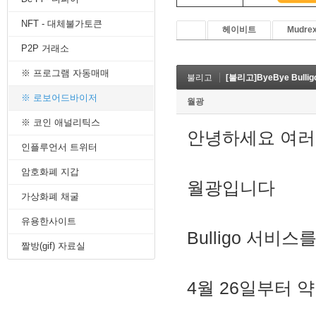
8. 지지선,저항선
NFT - 대체불가토큰
9. 골든크로스
헤이비트
Mudre
10. 데드크로스
P2P 거래소
--------캔들 패턴--------
1. 캔들 패턴(1)
※ 프로그램 자동매매
불리고
[불리고]ByeBye Bullig
2. 캔들 패턴(2)
3. 캔들 패턴(3)
※ 로보어드바이저
월광
4. 캔들 패턴(4)
※ 코인 애널리틱스
5. 캔들 패턴(5)
안녕하세요 여
--------차트 패턴--------
인플루언서 트위터
1. 삼각수렴 패턴
2. 쐐기형 패턴
암호화폐 지갑
3. 삼각수렴 패턴 종류
월광입니다
4. 쌍바닥 패턴
가상화폐 채굴
5. 데드 캣 바운스 패턴
유용한사이트
6. 헤드 앤 숄더 패턴
Bulligo 서비
7. 하모닉 패턴
짤방(gif) 자료실
8. 다우이론 패턴
9. 하이먼민스키 패턴
10. 엘리어트 파동
4월 26일부터 
-------기술적 지표-------
1. MA - 이동평균선