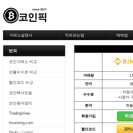
거래소설명서
차트보는법
매매법
--------차트 설정--------
------실전 
1. 바이낸스 차트설정
1. 이평선
번외
2. 비트맥스 차트설정
2. 60이
3. 바이비트 차트설정
3. 골든크
코인거래소 비교
4. 업비트 차트설정
4. 데스크
선물수수료 비교
5. 빗썸 차트설정
5. MACD
거래량
1
6. 트레이딩뷰
6. RSI 
할인코드 비교
언어
7. 크립토워치
7. 볼린저
-------차트의 기본-------
8. 피보나
- 지정가 
코인백서모음
수수료
1. 기본
9. 거래량
- 시장가 : 
2. 봉차트
10. 사께
코인용어정리
분야
현물
3. 호가창,거래창
11. 엘리
TradingView
4. 분봉
12. 쌍바
회
회원가입
5. 고점과 저점
13. 지지 
Investing.com
6. 상승과 조정
14. 일목
20
할인코드
7. 거래량
15. DMI
De-Fi - 디파이