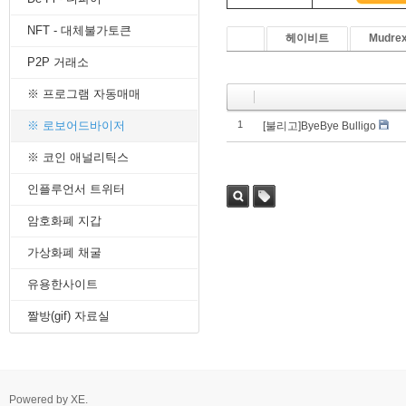
8. 지지선,저항선
NFT - 대체불가토큰
9. 골든크로스
헤이비트
Mudre
10. 데드크로스
P2P 거래소
--------캔들 패턴--------
1. 캔들 패턴(1)
※ 프로그램 자동매매
2. 캔들 패턴(2)
3. 캔들 패턴(3)
※ 로보어드바이저
1
[불리고]ByeBye Bulligo
4. 캔들 패턴(4)
※ 코인 애널리틱스
5. 캔들 패턴(5)
--------차트 패턴--------
인플루언서 트위터
1. 삼각수렴 패턴
2. 쐐기형 패턴
암호화폐 지갑
3. 삼각수렴 패턴 종류
4. 쌍바닥 패턴
가상화폐 채굴
5. 데드 캣 바운스 패턴
유용한사이트
6. 헤드 앤 숄더 패턴
7. 하모닉 패턴
짤방(gif) 자료실
8. 다우이론 패턴
9. 하이먼민스키 패턴
10. 엘리어트 파동
-------기술적 지표-------
1. MA - 이동평균선
Powered by
XE
.