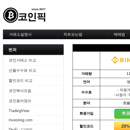
거래소설명서
차트보는법
매매법
--------차트 설정--------
------실전 
1. 바이낸스 차트설정
1. 이평선
번외
2. 비트맥스 차트설정
2. 60이
3. 바이비트 차트설정
3. 골든크
코인거래소 비교
4. 업비트 차트설정
4. 데스크
선물수수료 비교
5. 빗썸 차트설정
5. MACD
거래량
1
6. 트레이딩뷰
6. RSI 
할인코드 비교
언어
7. 크립토워치
7. 볼린저
-------차트의 기본-------
8. 피보나
- 지정가 
코인백서모음
수수료
1. 기본
9. 거래량
- 시장가 : 
2. 봉차트
10. 사께
코인용어정리
분야
현물
3. 호가창,거래창
11. 엘리
TradingView
4. 분봉
12. 쌍바
회
회원가입
5. 고점과 저점
13. 지지 
Investing.com
6. 상승과 조정
14. 일목
20
할인코드
7. 거래량
15. DMI
De-Fi - 디파이