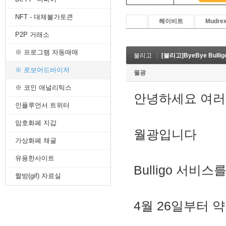
8. 지지선,저항선
NFT - 대체불가토큰
9. 골든크로스
헤이비트
Mudre
10. 데드크로스
P2P 거래소
--------캔들 패턴--------
1. 캔들 패턴(1)
※ 프로그램 자동매매
불리고
[불리고]ByeBye Bullig
2. 캔들 패턴(2)
3. 캔들 패턴(3)
※ 로보어드바이저
월광
4. 캔들 패턴(4)
※ 코인 애널리틱스
5. 캔들 패턴(5)
안녕하세요 여
--------차트 패턴--------
인플루언서 트위터
1. 삼각수렴 패턴
2. 쐐기형 패턴
암호화폐 지갑
3. 삼각수렴 패턴 종류
월광입니다
4. 쌍바닥 패턴
가상화폐 채굴
5. 데드 캣 바운스 패턴
유용한사이트
6. 헤드 앤 숄더 패턴
Bulligo 서비
7. 하모닉 패턴
짤방(gif) 자료실
8. 다우이론 패턴
9. 하이먼민스키 패턴
10. 엘리어트 파동
4월 26일부터 
-------기술적 지표-------
1. MA - 이동평균선