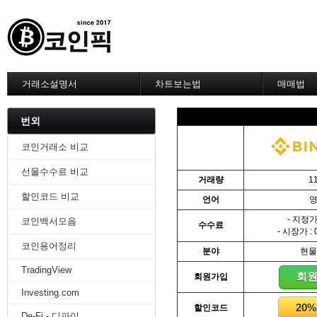
거래소설명서
차트보는법
매매법
--------차트 설정--------
------실전 
1. 바이낸스 차트설정
1. 이평선
번외
2. 비트맥스 차트설정
2. 60이
3. 바이비트 차트설정
3. 골든크
코인거래소 비교
4. 업비트 차트설정
4. 데스크
선물수수료 비교
5. 빗썸 차트설정
5. MACD
거래량
1
6. 트레이딩뷰
6. RSI 
할인코드 비교
언어
7. 크립토워치
7. 볼린저
-------차트의 기본-------
8. 피보나
- 지정가 
코인백서모음
수수료
1. 기본
9. 거래량
- 시장가 : 
2. 봉차트
10. 사께
코인용어정리
분야
현물
3. 호가창,거래창
11. 엘리
TradingView
4. 분봉
12. 쌍바
회
회원가입
5. 고점과 저점
13. 지지 
Investing.com
6. 상승과 조정
14. 일목
20
할인코드
7. 거래량
15. DMI
De-Fi - 디파이