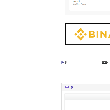
[
1
]
0