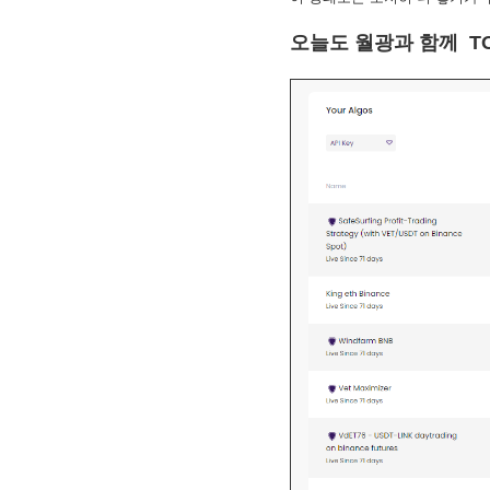
2. MACD - 수렴확산지수
3. BOL - 볼린저밴드
오늘도 월광과 함께 TO
4. RSI - 상대강도지수
5. FIBO - 피보나치되돌림
6. IKH - 일목평균표
7. D.MOM - 듀얼 모멘텀
8. CCI - 채널지수
9. STOCH - 스토캐스틱
10. PSAR - 파라볼릭
11. DMI - 방향운동지수
12. ADX - 평균방향지수
13. ADR - 등락비율
14. VR - 거래량비율