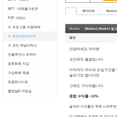
8. 지지선,저항선
NFT - 대체불가토큰
9. 골든크로스
헤이비트
Mudre
10. 데드크로스
P2P 거래소
--------캔들 패턴--------
1. 캔들 패턴(1)
※ 프로그램 자동매매
Mudrex
[Mudrex] Mudrex 
2. 캔들 패턴(2)
3. 캔들 패턴(3)
※ 로보어드바이저
월광
4. 캔들 패턴(4)
※ 코인 애널리틱스
5. 캔들 패턴(5)
안녕하세요 여러분
--------차트 패턴--------
인플루언서 트위터
1. 삼각수렴 패턴
코인픽의 월광입니다
2. 쐐기형 패턴
암호화폐 지갑
3. 삼각수렴 패턴 종류
아직까지 우리의 손실구간을 벗어
4. 쌍바닥 패턴
가상화폐 채굴
슬프기만 합니다만
5. 데드 캣 바운스 패턴
유용한사이트
6. 헤드 앤 숄더 패턴
그래도 기다려봅니다
7. 하모닉 패턴
짤방(gif) 자료실
8. 다우이론 패턴
종합 수익률 -10%
9. 하이먼민스키 패턴
10. 엘리어트 파동
솔직히 수익률만 쭉쭉 나와주면
-------기술적 지표-------
1. MA - 이동평균선
이 상태로는 도저히 더 넣기가