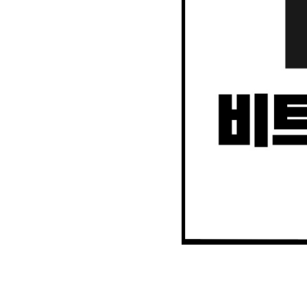
2. MACD - 수렴확산지수
3. BOL - 볼린저밴드
4. RSI - 상대강도지수
5. FIBO - 피보나치되돌림
6. IKH - 일목평균표
7. D.MOM - 듀얼 모멘텀
8. CCI - 채널지수
9. STOCH - 스토캐스틱
10. PSAR - 파라볼릭
11. DMI - 방향운동지수
12. ADX - 평균방향지수
13. ADR - 등락비율
14. VR - 거래량비율