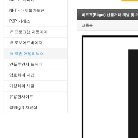
8. 지지선,저항선
NFT - 대체불가토큰
9. 골든크로스
비트겟(Bitget) 선물거래 개념 및 
10. 데드크로스
P2P 거래소
--------캔들 패턴--------
크롬뇽
1. 캔들 패턴(1)
※ 프로그램 자동매매
2. 캔들 패턴(2)
3. 캔들 패턴(3)
※ 로보어드바이저
4. 캔들 패턴(4)
※ 코인 애널리틱스
5. 캔들 패턴(5)
--------차트 패턴--------
인플루언서 트위터
1. 삼각수렴 패턴
2. 쐐기형 패턴
암호화폐 지갑
3. 삼각수렴 패턴 종류
4. 쌍바닥 패턴
가상화폐 채굴
5. 데드 캣 바운스 패턴
유용한사이트
6. 헤드 앤 숄더 패턴
7. 하모닉 패턴
짤방(gif) 자료실
8. 다우이론 패턴
9. 하이먼민스키 패턴
10. 엘리어트 파동
-------기술적 지표-------
1. MA - 이동평균선