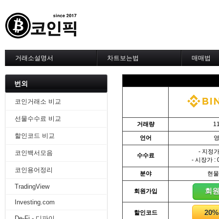
거래소설명서
차트보는법
매매법
--------차트 설정--------
------실전 
1. 바이낸스 차트설정
1. 이평선
번외
2. 비트맥스 차트설정
2. 60이
3. 바이비트 차트설정
3. 골든크
코인거래소 비교
4. 업비트 차트설정
4. 데스크
선물수수료 비교
5. 빗썸 차트설정
5. MACD
거래량
1
6. 트레이딩뷰
6. RSI 
할인코드 비교
언어
7. 크립토워치
7. 볼린저
-------차트의 기본-------
8. 피보나
- 지정가 
코인백서모음
수수료
1. 기본
9. 거래량
- 시장가 : 
2. 봉차트
10. 사께
코인용어정리
분야
현물
3. 호가창,거래창
11. 엘리
TradingView
4. 분봉
12. 쌍바
회
회원가입
5. 고점과 저점
13. 지지 
Investing.com
6. 상승과 조정
14. 일목
20
할인코드
7. 거래량
15. DMI
De-Fi - 디파이