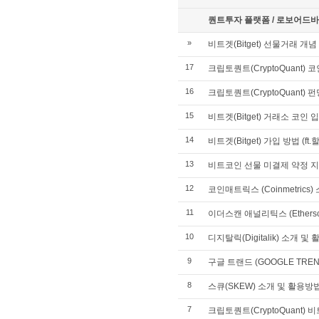
퀀트투자 플랫폼 / 로보어드바이저
»
비트겟(Bitget) 선물거래 개념
17
크립토퀀트(CryptoQuant)
16
크립토퀀트(CryptoQuant) 
15
비트겟(Bitget) 거래소 코인 
14
비트겟(Bitget) 가입 방법 (ft
13
비트코인 선물 미결제 약정 지
12
코인매트릭스 (Coinmetrics
11
이더스캔 애널리틱스 (Ethersca
10
디지탈릭(Digitalik) 소개 및
9
구글 트랜드 (GOOGLE TRE
8
스큐(SKEW) 소개 및 활용방
7
크립토퀀트(CryptoQuant)