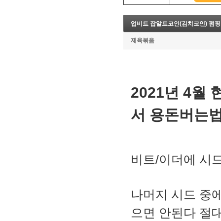
8. 지지선,저항선
9. 골든크로스
업비트 잡알트코인(김치코인) 펌
10. 데드크로스
--------캔들 패턴--------
제육볶음
1. 캔들 패턴(1)
2. 캔들 패턴(2)
3. 캔들 패턴(3)
4. 캔들 패턴(4)
5. 캔들 패턴(5)
2021년 4월
--------차트 패턴--------
1. 삼각수렴 패턴
서 용돈버는
2. 쐐기형 패턴
3. 삼각수렴 패턴 종류
4. 쌍바닥 패턴
5. 데드 캣 바운스 패턴
비트/이더에 시드
6. 헤드 앤 숄더 패턴
7. 하모닉 패턴
8. 다우이론 패턴
9. 하이먼민스키 패턴
나머지 시드 중
10. 엘리어트 파동
-------기술적 지표-------
으면 안된다 절
1. MA - 이동평균선