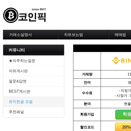
거래소설명서
차트보는법
매매법
--------차트 설정--------
------실전 
1. 바이낸스 차트설정
1. 이평선
커뮤니티
2. 비트맥스 차트설정
2. 60이
3. 바이비트 차트설정
3. 골든크
★자주하는질문
4. 업비트 차트설정
4. 데스크
자유게시판
5. 빗썸 차트설정
5. MACD
거래량
1
6. 트레이딩뷰
6. RSI 
질문&답변
언어
7. 크립토워치
7. 볼린저
-------차트의 기본-------
8. 피보나
- 지정가 
BEST게시판
수수료
1. 기본
9. 거래량
- 시장가 : 
2. 봉차트
10. 사께
유익한글 모음
분야
현물
3. 호가창,거래창
11. 엘리
추천패널
4. 분봉
12. 쌍바
회
회원가입
5. 고점과 저점
13. 지지 
6. 상승과 조정
14. 일목
20
할인코드
7. 거래량
15. DMI