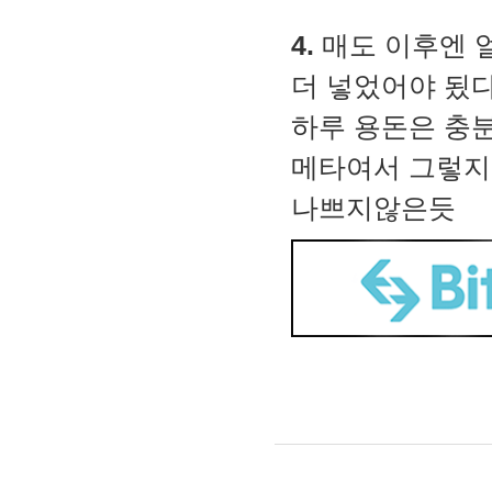
4.
매도 이후엔 
더 넣었어야 됬
하루 용돈은 충
메타여서 그렇지,
나쁘지않은듯