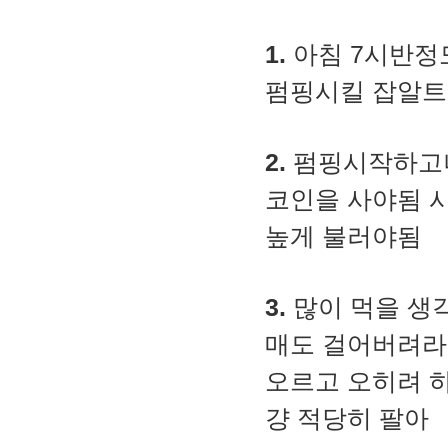
2. MACD - 수렴확산지수
3. BOL - 볼린저밴드
1.
아침 7시반정
4. RSI - 상대강도지수
5. FIBO - 피보나치되돌림
펌핑시킬 잡알트
6. IKH - 일목평균표
7. D.MOM - 듀얼 모멘텀
8. CCI - 채널지수
9. STOCH - 스토캐스틱
2.
펌핑시작하고나
10. PSAR - 파라볼릭
11. DMI - 방향운동지수
코인을 사야됨 
12. ADX - 평균방향지수
13. ADR - 등락비율
높게 불러야됨
14. VR - 거래량비율
3.
많이 먹을 생
매도 걸어버려라
오르고 오히려 
걍 적당히 팔아