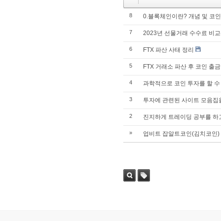
8
0.블록체인이란? 개념 및 코
7
2023년 선물거래 수수료 비교
6
FTX 파산 사태 정리
5
FTX 거래소 파산 후 코인 출
4
과학적으로 코인 투자를 할 수
3
투자에 관련된 사이트 모음집을
2
진지하게 트레이딩 공부를 하
»
업비트 잡알트코인(김치코인)