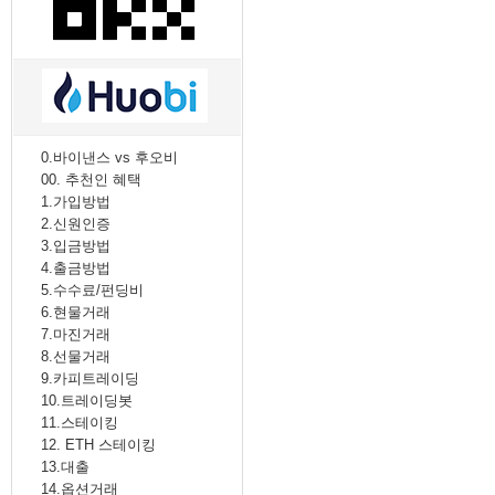
2. MACD - 수렴확산지수
3. BOL - 볼린저밴드
4. RSI - 상대강도지수
5. FIBO - 피보나치되돌림
6. IKH - 일목평균표
7. D.MOM - 듀얼 모멘텀
8. CCI - 채널지수
0.바이낸스 vs 후오비
9. STOCH - 스토캐스틱
00. 추천인 혜택
10. PSAR - 파라볼릭
1.가입방법
11. DMI - 방향운동지수
2.신원인증
12. ADX - 평균방향지수
3.입금방법
13. ADR - 등락비율
4.출금방법
14. VR - 거래량비율
5.수수료/펀딩비
6.현물거래
7.마진거래
8.선물거래
9.카피트레이딩
10.트레이딩봇
11.스테이킹
12. ETH 스테이킹
13.대출
14.옵션거래