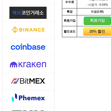
수수료
8. 지지선,저항선
- 시장가 : 0.04%
9. 골든크로스
특징
현물
(1위)
10. 데드크로스
--------캔들 패턴--------
회원가입
회원가입
1. 캔들 패턴(1)
2. 캔들 패턴(2)
20% 할인
할인코드
3. 캔들 패턴(3)
4. 캔들 패턴(4)
5. 캔들 패턴(5)
--------차트 패턴--------
1. 삼각수렴 패턴
2. 쐐기형 패턴
3. 삼각수렴 패턴 종류
4. 쌍바닥 패턴
5. 데드 캣 바운스 패턴
6. 헤드 앤 숄더 패턴
7. 하모닉 패턴
8. 다우이론 패턴
9. 하이먼민스키 패턴
10. 엘리어트 파동
-------기술적 지표-------
1. MA - 이동평균선