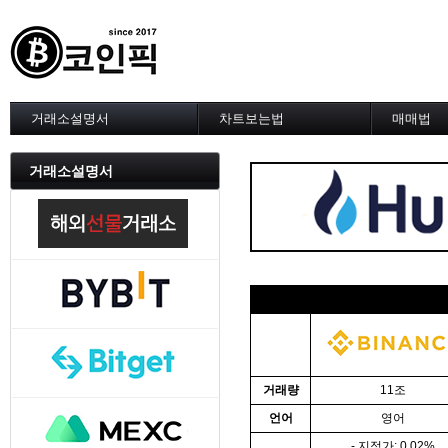
거래소설명서
차트보는법
매매법
--------차트 설정--------
------실전 
1. 바이낸스 차트설정
1. 이평선
거래소설명서
2. 비트맥스 차트설정
2. 60이
3. 바이비트 차트설정
3. 골든크
4. 업비트 차트설정
4. 데스크
5. 빗썸 차트설정
5. MACD
6. 트레이딩뷰
6. RSI 
7. 크립토워치
7. 볼린저
2023년
-------차트의 기본-------
8. 피보나
1. 기본
9. 거래량
2. 봉차트
10. 사께
3. 호가창,거래창
11. 엘리
4. 분봉
12. 쌍바
거래량
11조
5. 고점과 저점
13. 지지 
언어
영어
6. 상승과 조정
14. 일목
7. 거래량
15. DMI
- 지정가: 0.02%