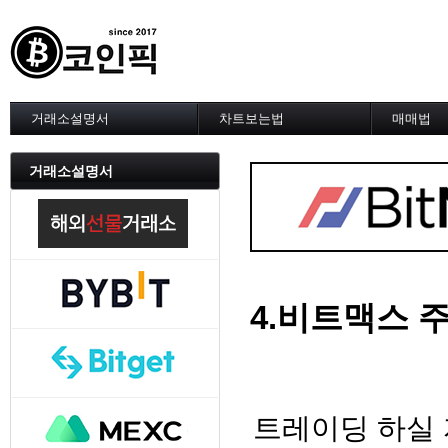
거래소설명서
차트보는법
매매법
--------차트 설정--------
------실전 
1. 바이낸스 차트설정
1. 이평선
거래소설명서
2. 비트맥스 차트설정
2. 60이
3. 바이비트 차트설정
3. 골든크
4. 업비트 차트설정
4. 데스크
5. 빗썸 차트설정
5. MACD
6. 트레이딩뷰
6. RSI 
7. 크립토워치
7. 볼린저
-------차트의 기본-------
8. 피보나
4.비트맥스 
1. 기본
9. 거래량
2. 봉차트
10. 사께
3. 호가창,거래창
11. 엘리
4. 분봉
12. 쌍바
5. 고점과 저점
13. 지지 
트레이딩 하실
6. 상승과 조정
14. 일목
7. 거래량
15. DMI