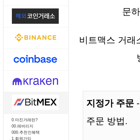
8. 지지선,저항선
문하
9. 골든크로스
10. 데드크로스
--------캔들 패턴--------
1. 캔들 패턴(1)
2. 캔들 패턴(2)
비트맥스 거래
3. 캔들 패턴(3)
4. 캔들 패턴(4)
5. 캔들 패턴(5)
--------차트 패턴--------
1. 삼각수렴 패턴
2. 쐐기형 패턴
3. 삼각수렴 패턴 종류
4. 쌍바닥 패턴
5. 데드 캣 바운스 패턴
6. 헤드 앤 숄더 패턴
지정가 주문
7. 하모닉 패턴
8. 다우이론 패턴
9. 하이먼민스키 패턴
주문 방법.
0.마진거래란?
10. 엘리어트 파동
00.레버리지
-------기술적 지표-------
000.추천인혜택
1. MA - 이동평균선
1.회원가입