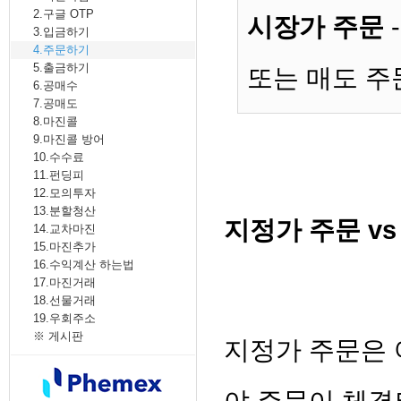
2. MACD - 수렴확산지수
2.구글 OTP
시장가
주문
3. BOL - 볼린저밴드
3.입금하기
4. RSI - 상대강도지수
4.주문하기
5. FIBO - 피보나치되돌림
5.출금하기
또는 매도 주
6. IKH - 일목평균표
6.공매수
7. D.MOM - 듀얼 모멘텀
7.공매도
8. CCI - 채널지수
8.마진콜
9. STOCH - 스토캐스틱
9.마진콜 방어
10. PSAR - 파라볼릭
10.수수료
11. DMI - 방향운동지수
11.펀딩피
12. ADX - 평균방향지수
12.모의투자
13. ADR - 등락비율
13.분할청산
지정가 주문 v
14. VR - 거래량비율
14.교차마진
15.마진추가
16.수익계산 하는법
17.마진거래
18.선물거래
19.우회주소
※ 게시판
지정가 주문은 